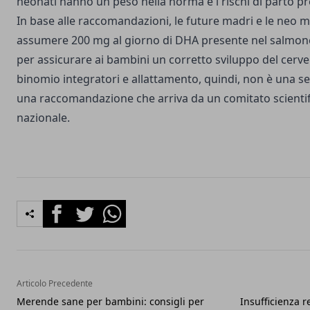
neonati hanno un peso nella norma e i rischi di parto p
In base alle raccomandazioni, le future madri e le ne
assumere 200 mg al giorno di DHA presente nel salmon
per assicurare ai bambini un corretto sviluppo del cervell
binomio
integratori e allattamento
, quindi, non è una 
una raccomandazione che arriva da un comitato scientif
nazionale.
Facebook
Twitter
Whatsapp
Articolo Precedente
Merende sane per bambini: consigli per
Insufficienza r