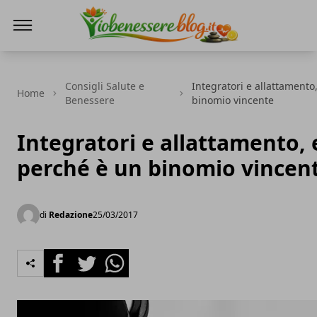
Io Benessere Blog
Consigli Salute e
Integratori e allattamento
Home
Benessere
binomio vincente
Integratori e allattamento, 
perché è un binomio vincen
di
Redazione
25/03/2017
Facebook
Twitter
Whatsapp