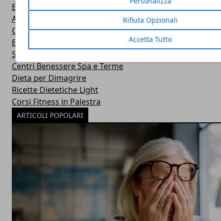
Personalizza
Eventi Sport-Salute-Benessere
Alimentazione e Salute
Rifiuta Opzionali
Consigli e Prodotti Bellezza
Accetta Tutto
Esercizi Ginnastica in Casa
Sintomi Malattie e Cura
Centri Benessere Spa e Terme
Dieta per Dimagrire
Ricette Dietetiche Light
Corsi Fitness in Palestra
ARTICOLI POPOLARI