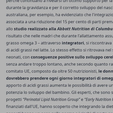
perché continuano a rivelarsi un ottimo supporto per l
durante la gravidanza e per il corretto sviluppo del nasc
australiana, per esempio, ha evidenziato che l'integraz
associata a una riduzione del 15 per cento di parti prem
allo
studio realizzato alla
Abbott Nutrition di Columbu
risultato che nelle madri che durante l'allattamento a
grasso omega 3 – attraverso
integratori
, si riscontrav
di acidi grassi nel latte. Lo stesso effetto si ritrovava ne
neonati, con
conseguenze positive sullo sviluppo cereb
senza andare troppo lontano, anche secondo quanto 
comitato UE, composto da oltre 50 nutrizionisti,
le don
dovrebbero prendere ogni giorno integratori di omeg
apporto di acidi grassi aumenta le possibilità di avere un
potenzia lo sviluppo del bambino. Gli esperti, che sono 
progetti
“Perinatal Lipid Nutrition Group”
e
“Early Nutritio
finanziati dall'UE, hanno scoperto che integrando la diet