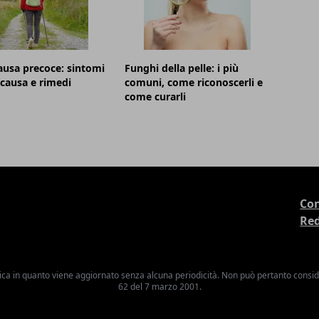
usa precoce: sintomi
Funghi della pelle: i più
, causa e rimedi
comuni, come riconoscerli e
come curarli
Con
Re
ica in quanto viene aggiornato senza alcuna periodicità. Non può pertanto consider
62 del 7 marzo 2001.