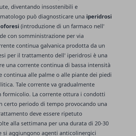
ute, diventando insostenibili e
dermatologo può diagnosticare una
iperidrosi
noforesi
(introduzione di un farmaco nell'
ide con somministrazione per via
rrente continua galvanica prodotta da un
i per il trattamento dell' iperidrosi è una
are una corrente continua di bassa intensità
 continua alle palme o alle piante dei piedi
litica. Tale corrente va gradualmente
 formicolio. La corrente ottura i condotti
un certo periodo di tempo provocando una
trattamento deve essere ripetuto
olte alla settimana per una durata di 20-30
se si aggiungono agenti anticolinergici