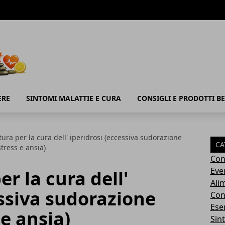
ERE
SINTOMI MALATTIE E CURA
CONSIGLI E PRODOTTI B
ura per la cura dell' iperidrosi (eccessiva sudorazione
CA
tress e ansia)
Con
Eve
r la cura dell'
Ali
essiva sudorazione
Cons
Ese
e ansia)
Sin