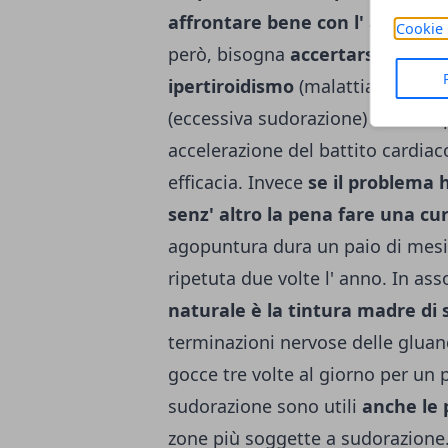
affrontare bene con l' agopunt
Cookie 
però, bisogna
accertarsi che non
ipertiroidismo
(malattia della tir
(eccessiva sudorazione) è accomp
accelerazione del battito cardiac
efficacia. Invece
se il problema
senz' altro la pena fare una cu
agopuntura dura un paio di mesi,
ripetuta due volte l' anno. In as
naturale è la tintura madre di 
terminazioni nervose delle gluan
gocce tre volte al giorno per un p
sudorazione sono utili
anche le 
zone più soggette a sudorazione.