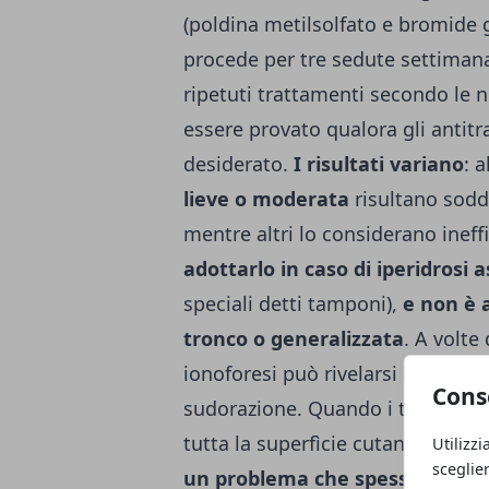
(poldina metilsolfato e bromide gl
procede per tre sedute settimana
ripetuti trattamenti secondo le
essere provato qualora gli antitr
desiderato.
I risultati variano
: 
lieve o moderata
risultano soddi
mentre altri lo considerano inef
adottarlo in caso di iperidrosi a
speciali detti tamponi),
e non è a
tronco o generalizzata
. A volte
ionoforesi può rivelarsi inefficac
Cons
sudorazione. Quando i tre milio
tutta la superfìcie cutanea lavor
Utilizzi
sceglie
un problema che spesso dipende