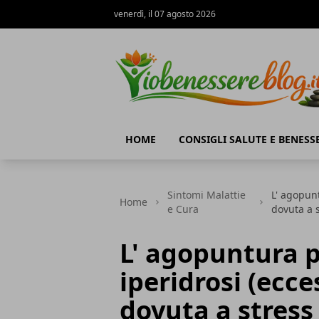
venerdì, il 07 agosto 2026
Io Benessere Blog
HOME
CONSIGLI SALUTE E BENESS
Sintomi Malattie
L' agopunt
Home
e Cura
dovuta a s
L' agopuntura pe
iperidrosi (ecc
dovuta a stress 