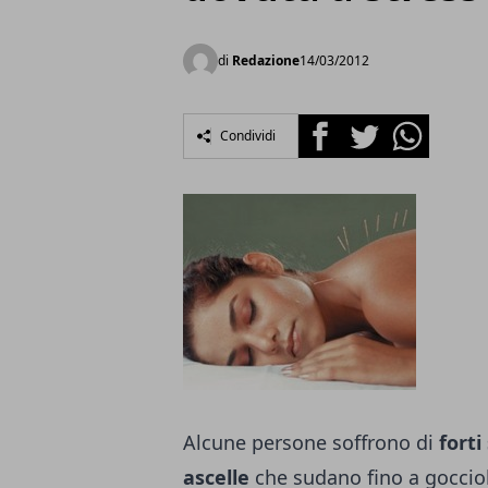
di
Redazione
14/03/2012
Facebook
Twitter
Whatsapp
Condividi
Alcune persone soffrono di
forti
ascelle
che sudano fino a gocciol