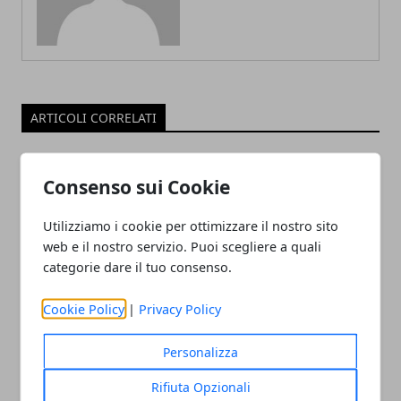
ARTICOLI CORRELATI
Consenso sui Cookie
Utilizziamo i cookie per ottimizzare il nostro sito
web e il nostro servizio. Puoi scegliere a quali
categorie dare il tuo consenso.
Cookie Policy
|
Privacy Policy
Dubai: i falsi miti da sfatare prima di
trasferirsi
Personalizza
20/11/2025
Rifiuta Opzionali