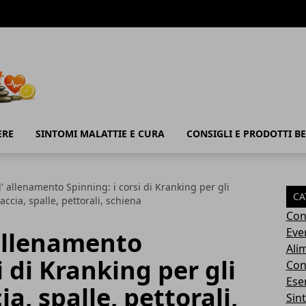
ERE
SINTOMI MALATTIE E CURA
CONSIGLI E PRODOTTI B
l' allenamento Spinning: i corsi di Kranking per gli
CA
raccia, spalle, pettorali, schiena
Con
Eve
 allenamento
Ali
i di Kranking per gli
Cons
Ese
ia, spalle, pettorali,
Sin