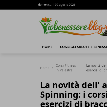
domenica, il 09 agosto 2026
Io Benessere Blog
HOME
CONSIGLI SALUTE E BENESS
Corsi Fitness
La novità del
Home
in Palestra
esercizi di b
La novità dell'
Spinning: i cors
esercizi di bracc