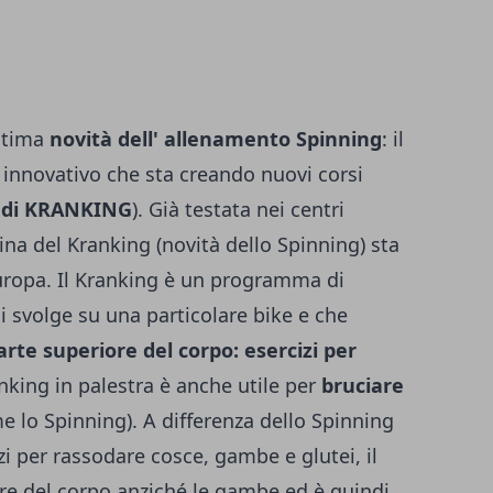
ultima
novità dell' allenamento Spinning
: il
 innovativo che sta creando nuovi corsi
i di KRANKING
). Già testata nei centri
plina del Kranking (novità dello Spinning) sta
uropa. Il Kranking è un programma di
 si svolge su una particolare bike e che
rte superiore del corpo: esercizi per
nking in palestra è anche utile per
bruciare
 lo Spinning). A differenza dello Spinning
zi per rassodare cosce, gambe e glutei, il
ore del corpo anziché le gambe ed è quindi