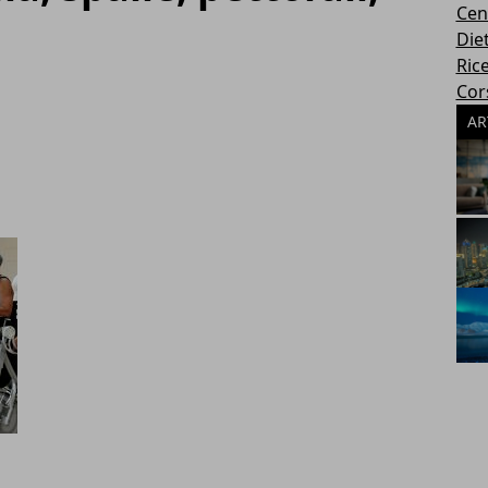
Cen
Die
Rice
Cors
AR