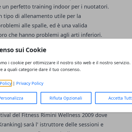
 un perfetto training indoor per i nuotatori.
un tipo di allenamento utile per la
roblemi alle spalle, ed è una valida
oro che hanno problemi agli arti inferiori.
Kranking
: sito ufficiali
www.krankcycle.com
enso sui Cookie
azioni sui corsi di Kranking:
tel. 0174-
amo i cookie per ottimizzare il nostro sito web e il nostro servizio.
re a quali categorie dare il tuo consenso.
ELLNESS 2009 DAL 14 AL 17 MAGGIO
Policy
|
Privacy Policy
Personalizza
Rifiuta Opzionali
Accetta Tut
stival del Fitness Rimini Wellness 2009 dove
ranking) sarà l' istruttore delle sessioni e