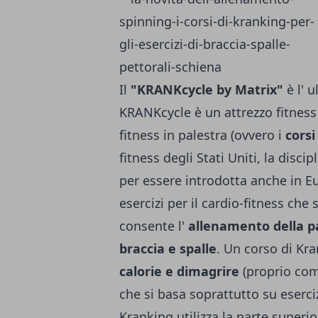
Il
"KRANKcycle by Matrix"
è l' 
KRANKcycle è un attrezzo fitness
fitness in palestra (ovvero i
cors
fitness degli Stati Uniti, la disci
per essere introdotta anche in E
esercizi per il cardio-fitness che
consente l'
allenamento della pa
braccia e spalle
. Un corso di Kra
calorie e dimagrire
(proprio come
che si basa soprattutto su eserci
Kranking utilizza la parte superi