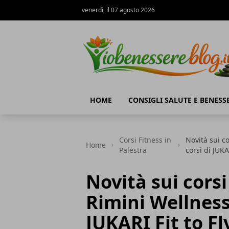
venerdì, il 07 agosto 2026
Io Benessere Blog
HOME
CONSIGLI SALUTE E BENESS
Corsi Fitness in
Novità sui c
Home
Palestra
corsi di JUKA
Novità sui corsi
Rimini Wellness 
JUKARI Fit to F