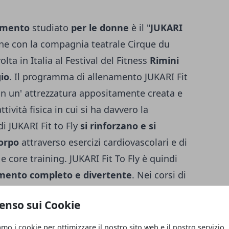
amento
studiato
per le donne
è il "
JUKARI
ione con la compagnia teatrale Cirque du
lta in Italia al Festival del Fitness
Rimini
io
. Il programma di allenamento JUKARI Fit
on un' attrezzatura appositamente creata e
attività fisica in cui si ha davvero la
di JUKARI Fit to Fly
si rinforzano e si
corpo
attraverso esercizi cardiovascolari e di
 core training. JUKARI Fit To Fly è quindi
mento completo e divertente
. Nei corsi di
istruttore qualificato segue un
gruppo di
enso sui Cookie
o gli esercizi usando l' attrezzo Fly Set
estra. Chi segue un corso JUKARI Fit to Fly
amo i cookie per ottimizzare il nostro sito web e il nostro servizio.