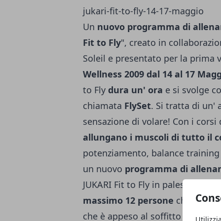
Un
nuovo programma di allen
Fit to Fly
", creato in collaboraz
Soleil e presentato per la prima vo
Wellness 2009 dal 14 al 17 Magg
to Fly
dura un' ora
e si svolge c
chiamata
FlySet
. Si tratta di un' 
sensazione di volare! Con i corsi 
allungano i muscoli di tutto il 
potenziamento, balance training e
un nuovo
programma di allena
JUKARI Fit to Fly in palestra, un 
Cons
massimo 12 persone
che eseguon
che è appeso al soffitto della pal
Utilizzi