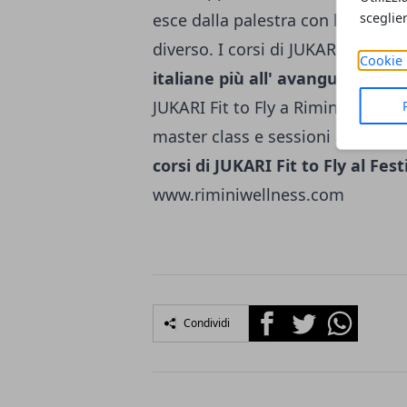
sceglie
esce dalla palestra con la sensa
diverso. I corsi di JUKARI Fit to F
Cookie 
italiane più all' avanguardia?
Ne
JUKARI Fit to Fly a Rimini Welln
master class e sessioni aperte a
corsi di JUKARI Fit to Fly al Fes
www.riminiwellness.com
Facebook
Twitter
Whatsapp
Condividi