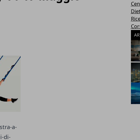
Cen
Die
Rice
Cors
AR