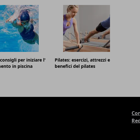
onsigli per iniziare l'
Pilates: esercizi, attrezzi e
ento in piscina
benefici del pilates
Con
Re