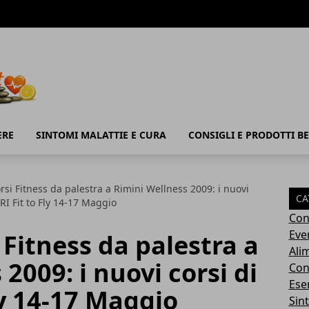
ERE
SINTOMI MALATTIE E CURA
CONSIGLI E PRODOTTI B
orsi Fitness da palestra a Rimini Wellness 2009: i nuovi
CA
RI Fit to Fly 14-17 Maggio
Con
Eve
 Fitness da palestra a
Ali
2009: i nuovi corsi di
Cons
Ese
ly 14-17 Maggio
Sin