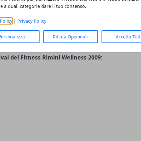
re a quali categorie dare il tuo consenso.
zione di aver provato qualcosa di veramente
ly
prenderanno piede anche nelle palestre
Policy
|
Privacy Policy
l frattempo è possibile provare il corso di
ess 2009 dal 14 al 17 maggio 2009 con tante
Personalizza
Rifiuta Opzionali
Accetta Tut
l pubblico.
Per maggiori informazioni sui
tival del Fitness Rimini Wellness 2009
: