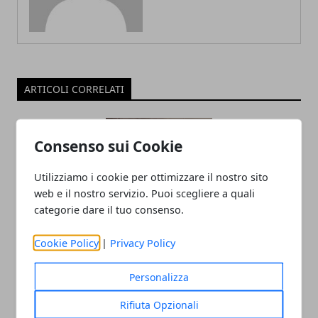
ARTICOLI CORRELATI
Consenso sui Cookie
Utilizziamo i cookie per ottimizzare il nostro sito
web e il nostro servizio. Puoi scegliere a quali
categorie dare il tuo consenso.
Mal di testa o emicrania? Quali sono le
Cookie Policy
|
Privacy Policy
differenze?
Personalizza
13/01/2024
Rifiuta Opzionali