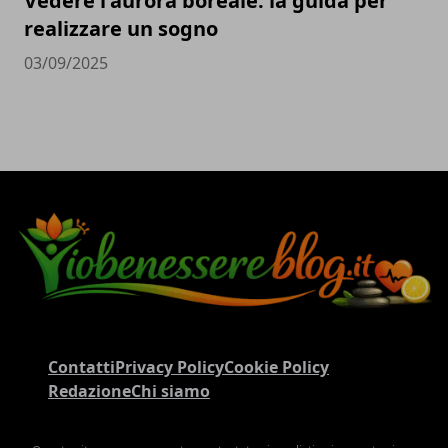
Vedere l'aurora boreale: la guida per
realizzare un sogno
03/09/2025
Contatti
Privacy Policy
Cookie Policy
Redazione
Chi siamo