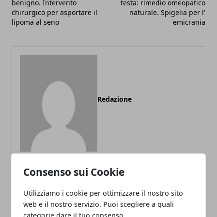
benigno. Intervento
testa: rimedio omeopatico
chirurgico per asportare il
naturale. Spigelia per l'
lipoma al seno
emicrania
Redazione
Consenso sui Cookie
ARTICOLI CORRELATI
Utilizziamo i cookie per ottimizzare il nostro sito
web e il nostro servizio. Puoi scegliere a quali
categorie dare il tuo consenso.