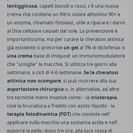
lentigginosa
, capelli biondi o rossi, c'è una nuova
crema che contiene un filtro solare altissimo 90+ e
un enzima, chiamato fotoliasi, utile a riparare i danni
al Dna cellulare causati dal sole. La prevenzione è
importantissima, ma per curare la cheratosi attinica
già esistente si prescrive
un gel
al 3% di diclofenac o
una crema
base di imiquod: un immunomodulatore
che "scioglie" la macchia. Si utilizza tre giorni alla
settimana, a cicli di 4-6 settimane.
Se la cheratosi
attinica non scompare
, si può ricorrere alla sua
asportazione chirurgica
o, in alternativa, ad altre
tre tecniche meno invasive come: - la
crioterapia
,
cioè la bruciatura a freddo con azoto liquido - la
terapia fotodinamica (PDT)
che consiste nell'
applicare sulla macchia una sostanza acida e nell'
esporre la pelle, dopo tre ore, alla luce rossa di