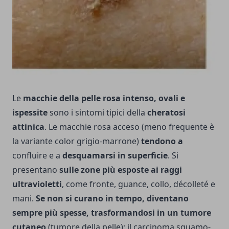
Le
macchie della pelle rosa intenso, ovali e
ispessite
sono i sintomi tipici della
cheratosi
attinica
. Le macchie rosa acceso (meno frequente è
la variante color grigio-marrone)
tendono a
confluire e a
desquamarsi in superfìcie
. Si
presentano
sulle zone più esposte ai raggi
ultravioletti
, come fronte, guance, collo, décolleté e
mani.
Se non si curano in tempo, diventano
sempre più spesse, trasformandosi in un tumore
cutaneo
(tumore della pelle): il carcinoma squamo-