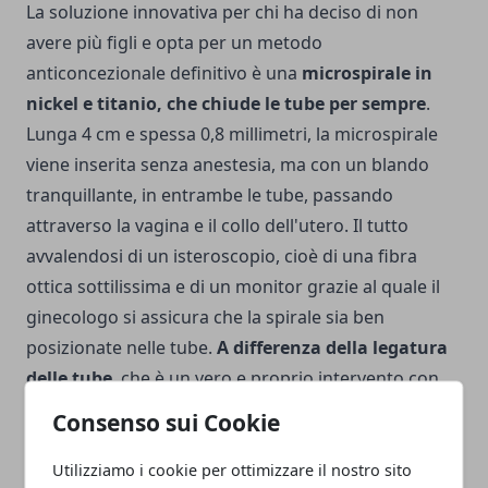
La soluzione innovativa per chi ha deciso di non
avere più figli e opta per un metodo
anticoncezionale definitivo è una
microspirale in
nickel e titanio, che chiude le tube per sempre
.
Lunga 4 cm e spessa 0,8 millimetri, la microspirale
viene inserita senza anestesia, ma con un blando
tranquillante, in entrambe le tube, passando
attraverso la vagina e il collo dell'utero. Il tutto
avvalendosi di un isteroscopio, cioè di una fibra
ottica sottilissima e di un monitor grazie al quale il
ginecologo si assicura che la spirale sia ben
posizionate nelle tube.
A differenza della legatura
delle tube
, che è un vero e proprio intervento con
anestesia, incisioni e cicatrici,
questa procedura
Consenso sui Cookie
può essere svolta in ambulatorio, in convenzione
col Servizio Sanitario Nazionale
. Gli unici effetti
Utilizziamo i cookie per ottimizzare il nostro sito