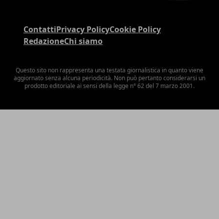
Contatti
Privacy Policy
Cookie Policy
Redazione
Chi siamo
Questo sito non rappresenta una testata giornalistica in quanto viene
aggiornato senza alcuna periodicità. Non può pertanto considerarsi un
prodotto editoriale ai sensi della legge n° 62 del 7 marzo 2001.