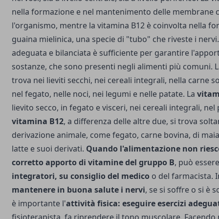
nella formazione e nel mantenimento delle membrane cel
l'organismo, mentre la vitamina B12 è coinvolta nella fo
guaina mielinica, una specie di "tubo" che riveste i nervi.
adeguata e bilanciata è sufficiente per garantire l'appor
sostanze, che sono presenti negli alimenti più comuni. 
trova nei lieviti secchi, nei cereali integrali, nella carne 
nel fegato, nelle noci, nei legumi e nelle patate. La
vitam
lievito secco, in fegato e visceri, nei cereali integrali, ne
vitamina B12
, a differenza delle altre due, si trova solt
derivazione animale, come fegato, carne bovina, di maial
latte e suoi derivati.
Quando l'alimentazione non riesce
corretto apporto di vitamine del gruppo B
, può essere
integratori, su consiglio del medico
o del farmacista.
I
mantenere in buona salute i nervi
, se si soffre o si è 
è importante l'
attività fisica: eseguire esercizi adegua
fisioterapista, fa riprendere il tono muscolare. Facendo