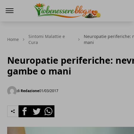
Io Benessere Blog
Sintomi Malattie e
Neuropatie periferiche: 
Home
Cura
mani
Neuropatie periferiche: nevr
gambe o mani
di
Redazione
01/03/2017
Facebook
Twitter
Whatsapp