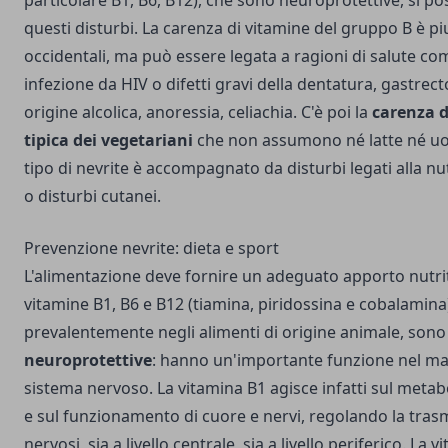
particolare B1, B6, B12), che sono neuroprotettive, si 
questi disturbi. La carenza di vitamine del gruppo B è pi
occidentali, ma può essere legata a ragioni di salute co
infezione da HIV o difetti gravi della dentatura, gastrect
origine alcolica, anoressia, celiachia. C'è poi la
carenza d
tipica dei vegetariani
che non assumono né latte né uo
tipo di nevrite è accompagnato da disturbi legati alla nu
o disturbi cutanei.
Prevenzione nevrite: dieta e sport
L'alimentazione deve fornire un adeguato apporto nutriti
vitamine B1, B6 e B12 (tiamina, piridossina e cobalamina)
prevalentemente negli alimenti di origine animale, son
neuroprotettive
: hanno un'importante funzione nel man
sistema nervoso. La vitamina B1 agisce infatti sul metab
e sul funzionamento di cuore e nervi, regolando la trasm
nervosi, sia a livello centrale, sia a livello periferico. La