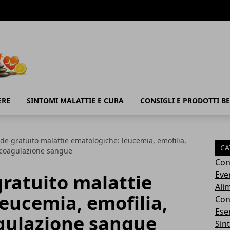
ERE
SINTOMI MALATTIE E CURA
CONSIGLI E PRODOTTI B
e gratuito malattie ematologiche: leucemia, emofilia,
CA
 coagulazione sangue
Con
Eve
ratuito malattie
Ali
eucemia, emofilia,
Cons
Ese
gulazione sangue
Sin