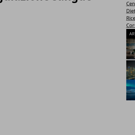
Cen
Die
Rice
Cors
AR