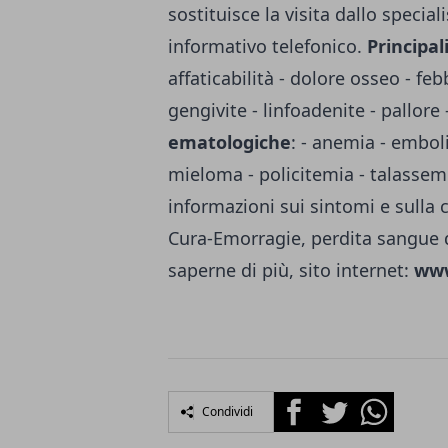
sostituisce la visita dallo specia
informativo telefonico.
Principal
affaticabilità - dolore osseo - feb
gengivite - linfoadenite - pallore
ematologiche
: - anemia - embol
mieloma - policitemia - talassemi
informazioni sui sintomi e sulla c
Cura-Emorragie, perdita sangue 
saperne di più, sito internet:
www
Facebook
Twitter
Whatsapp
Condividi