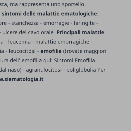
lista, ma rappresenta uno sportello
i sintomi delle malattie ematologiche
: -
bre - stanchezza - emorragie - faringite -
 - ulcere del cavo orale.
Principali malattie
ia - leucemia - malattie emorragiche -
a - leucocitosi -
emofilia
(trovate maggiori
ura dell' emofilia qui:
Sintomi Emofilia
dal naso
) - agranulocitosi - poliglobulia Per
.siematologia.it