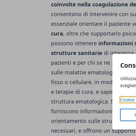
coinvolte nella coagulazione d
consentono di intervenire con s
essenziale orientare il paziente 
cura
, oltre che supportarlo psi
possono ottenere
informazioni 
strutture sanitarie
di interesse
pazienti e per chi se ne prende c
Cons
sulle malattie ematologiche, bas
Utilizzi
fisso o cellulare, in modo da ot
sceglie
e terapie di cura, e sapere a chi 
Cookie 
struttura ematologica.
Specialis
forniscono informazioni generali
orientamento sulle strutture a cui
necessari, e offrono un supporto