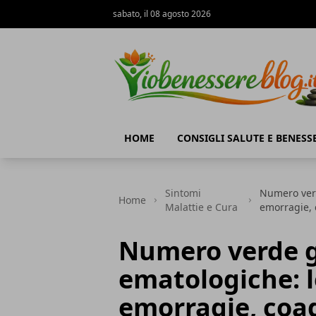
sabato, il 08 agosto 2026
Io Benessere Blog
HOME
CONSIGLI SALUTE E BENESS
Sintomi
Numero verd
Home
Malattie e Cura
emorragie,
Numero verde g
ematologiche: l
emorragie, coa