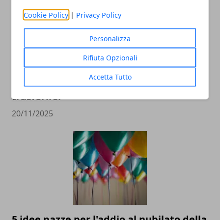
Cookie Policy
|
Privacy Policy
Personalizza
Rifiuta Opzionali
Accetta Tutto
Dubai: i falsi miti da sfatare prima di
trasferirsi
20/11/2025
5 idee pazze per l'addio al nubilato della