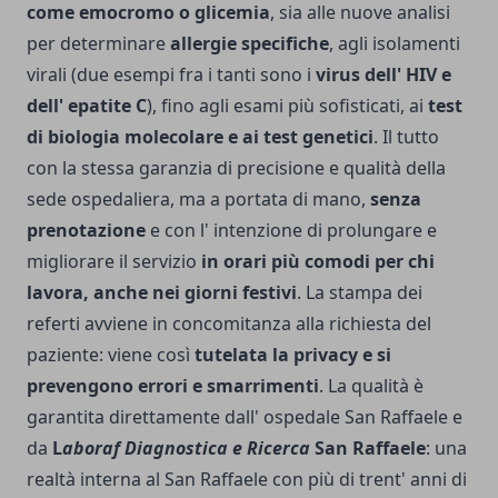
come emocromo o glicemia
, sia alle nuove analisi
per determinare
allergie specifiche
, agli isolamenti
virali (due esempi fra i tanti sono i
virus dell' HIV e
dell' epatite C
), fino agli esami più sofisticati, ai
test
di biologia molecolare e ai test genetici
. Il tutto
con la stessa garanzia di precisione e qualità della
sede ospedaliera, ma a portata di mano,
senza
prenotazione
e con l' intenzione di prolungare e
migliorare il servizio
in orari più comodi per chi
lavora, anche nei giorni festivi
.
La stampa dei
referti avviene in concomitanza alla richiesta del
paziente: viene così
tutelata la privacy e si
prevengono errori e smarrimenti
. La qualità è
garantita direttamente dall' ospedale San Raffaele e
da
L
aboraf Diagnostica e Ricerca
San Raffaele
: una
realtà interna al San Raffaele con più di trent' anni di