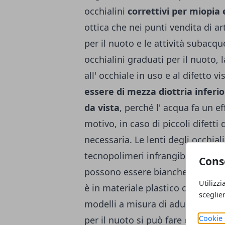
occhialini
correttivi per miopia
ottica che nei punti vendita di art
per il nuoto e le attività subacqu
occhialini graduati per il nuoto,
all' occhiale in uso e al difetto vi
essere di mezza diottria inferio
da vista
, perché l' acqua fa un e
motivo, in caso di piccoli difetti
necessaria.
Le lenti degli occhial
tecnopolimeri infrangibili (non s
Cons
possono essere bianche o colorat
Utilizzi
è in materiale plastico con guarn
sceglie
modelli a misura di adulto e bamb
Cookie 
per il nuoto si può fare con la pr