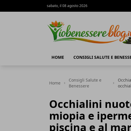
sabato, il 08 agosto 2026
Io Benessere Blog
HOME
CONSIGLI SALUTE E BENESS
Consigli Salute e
Occhia
Home
Benessere
occhial
Occhialini nuot
miopia e iperme
piscina e al ma