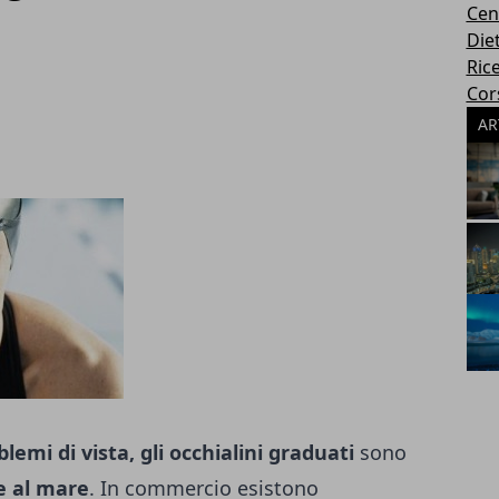
Cen
Die
Rice
Cors
AR
emi di vista, gli occhialini graduati
sono
he al mare
. In commercio esistono