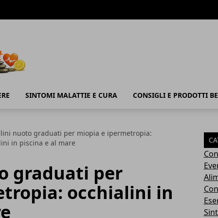
ERE
SINTOMI MALATTIE E CURA
CONSIGLI E PRODOTTI B
lini nuoto graduati per miopia e ipermetropia:
CA
ini in piscina e al mare
Con
Eve
o graduati per
Ali
tropia: occhialini in
Cons
Ese
re
Sin