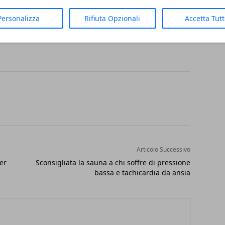
tato anche il tipo di gradazione necessaria
Personalizza
Rifiuta Opzionali
Accetta Tut
ggere.
Articolo Successivo
er
Sconsigliata la sauna a chi soffre di pressione
bassa e tachicardia da ansia