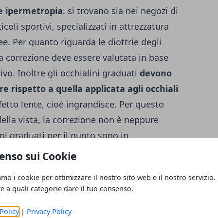
 e ipermetropia
: si trovano sia nei negozi di
icoli sportivi, specializzati in attrezzatura
ee. Per quanto riguarda le diottrie degli
 la correzione deve essere valutata in base
sivo. Inoltre gli occhialini graduati
devono
re rispetto a quella applicata agli occhiali
ffetto lente, cioè ingrandisce. Per questo
 della vista, la correzione non è neppure
ini graduati per il nuoto sono in
ono mai in vetro per motivi di sicurezza) e
enso sui Cookie
e (anche lenti scure da sole). La montatura
amo i cookie per ottimizzare il nostro sito web e il nostro servizio.
izioni di silicone gommato e disponibile in
re a quali categorie dare il tuo consenso.
ino. L' acquisto degli occhialini graduati
Policy
|
Privacy Policy
escrizione dell' oculista o direttamente nei