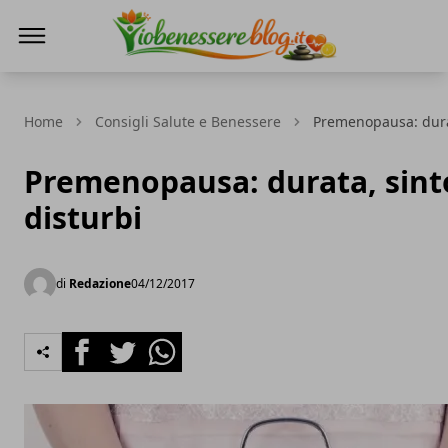
Io Benessere Blog
Home
Consigli Salute e Benessere
Premenopausa: durat
Premenopausa: durata, sint
disturbi
di
Redazione
04/12/2017
Facebook
Twitter
Whatsapp