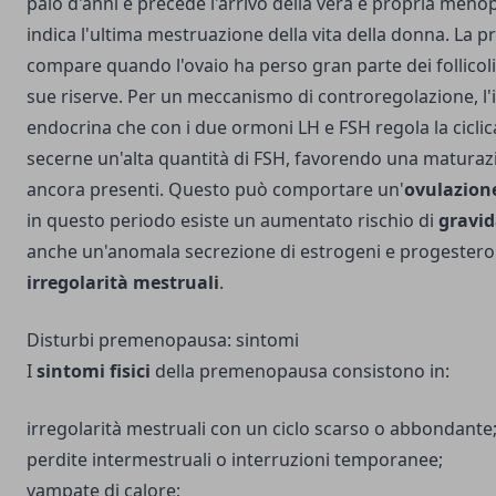
paio d'anni e precede l'arrivo della vera e propria men
indica l'ultima mestruazione della vita della donna. La
compare quando l'ovaio ha perso gran parte dei follicoli
sue riserve. Per un meccanismo di controregolazione, l'i
endocrina che con i due ormoni LH e FSH regola la ciclic
secerne un'alta quantità di FSH, favorendo una maturazio
ancora presenti. Questo può comportare un'
ovulazion
in questo periodo esiste un aumentato rischio di
gravid
anche un'anomala secrezione di estrogeni e progestero
irregolarità mestruali
.
Disturbi premenopausa: sintomi
I
sintomi fisici
della premenopausa consistono in:
irregolarità mestruali con un ciclo scarso o abbondante
perdite intermestruali o interruzioni temporanee;
vampate di calore;