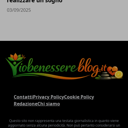
realizzare un sogno
03/09/2025
Contatti
Privacy Policy
Cookie Policy
Redazione
Chi siamo
Questo sito non rappresenta una testata giornalistica in quanto viene
aggiornato senza alcuna periodicità. Non può pertanto considerarsi un