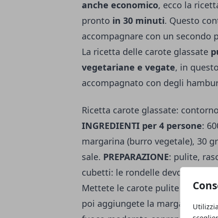
anche economico
, ecco la ricet
pronto
in 30 minuti
. Questo con
accompagnare con un secondo pia
La ricetta delle carote glassate
p
vegetariane e vegate
, in quest
accompagnato con degli hamburge
Ricetta carote glassate: contorno
INGREDIENTI per 4 persone
: 6
margarina (burro vegetale), 30 g
sale.
PREPARAZIONE
: pulite, ra
cubetti: le rondelle devono esse
Cons
Mettete le carote pulite in una ca
poi aggiungete la margarina, lo z
Utilizzi
sceglie