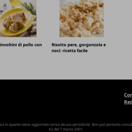
involtini di pollo con
Risotto pere, gorgonzola e
noci: ricetta facile
Con
Re
ica in quanto viene aggiornato senza alcuna periodicità. Non può pertanto consider
62 del 7 marzo 2001.