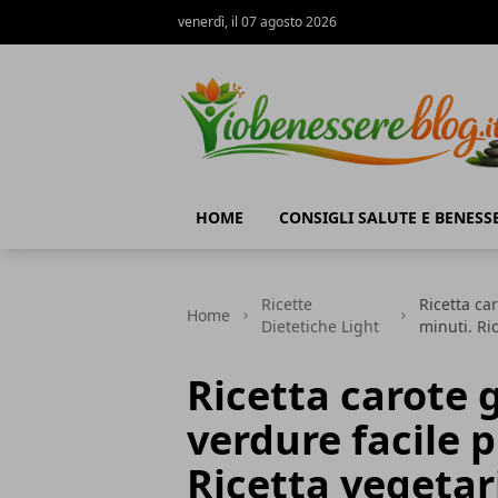
venerdì, il 07 agosto 2026
Io Benessere Blog
HOME
CONSIGLI SALUTE E BENESS
Ricette
Ricetta ca
Home
Dietetiche Light
minuti. Ri
Ricetta carote 
verdure facile p
Ricetta vegeta