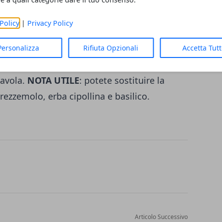
coperchio. A cottura quasi ultimata (le
filzatele con una forchetta per verificare),
Policy
|
Privacy Policy
oco e fate assorbire il liquido rimasto
ffinchè risultino ben glassate. Versate
Personalizza
Rifiuta Opzionali
Accetta Tut
to di portata, decorate con foglioline di
tavola.
NOTA UTILE
: potete sostituire la
rezzemolo, erba cipollina e basilico.
Articolo Successivo