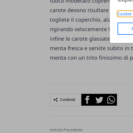
fuoco moderato coprendo con un 
carote devono risultare tenere: in
Cookie 
togliete il coperchio, alzate il fu
rigirando velocemente le carote a
infine le carote glassate sul piat
menta fresca e servite subito in 
menta con un trito finissimo di p
Facebook
Twitter
Whatsapp
Condividi
Articolo Precedente