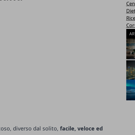
Cen
Die
Rice
Cors
AR
oso, diverso dal solito,
facile, veloce ed