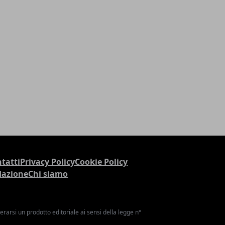
tatti
Privacy Policy
Cookie Policy
dazione
Chi siamo
arsi un prodotto editoriale ai sensi della legge n°