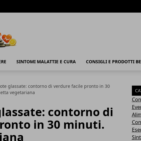
ERE
SINTOMI MALATTIE E CURA
CONSIGLI E PRODOTTI B
rote glassate: contorno di verdure facile pronto in 30
CA
cetta vegetariana
Con
Eve
glassate: contorno di
Ali
ronto in 30 minuti.
Cons
Ese
riana
Sin