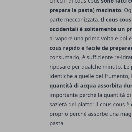
chicchi di cous cous
sono fatti c
prepara la pasta) macinato
. Og
parte meccanizzata.
Il cous cous
occidentali è solitamente un p
al vapore una prima volta e poi 
cous rapido e facile da preparar
consumarlo, è sufficiente re-idra
riposare per qualche minuto. Le 
identiche a quelle del frumento, 
quantità di acqua assorbita dur
importante perchè la quantità di 
sazietà del piatto: il cous cous è
proprio perchè assorbe una maggi
pasta.