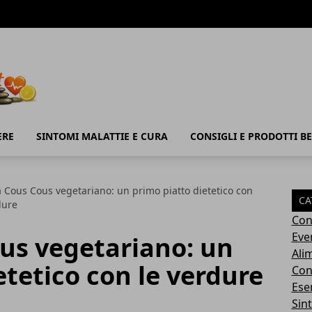
ERE
SINTOMI MALATTIE E CURA
CONSIGLI E PRODOTTI B
a Cous Cous vegetariano: un primo piatto dietetico con
CA
dure
Con
Eve
us vegetariano: un
Ali
etetico con le verdure
Cons
Ese
Sin