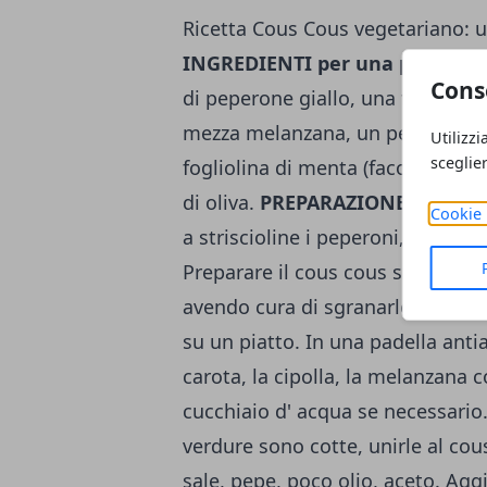
Ricetta Cous Cous vegetariano: u
INGREDIENTI per una persona
Cons
di peperone giallo, una fetta di 
mezza melanzana, un pezzetto di
Utilizzi
sceglie
fogliolina di menta (facoltativo),
di oliva.
PREPARAZIONE
: lavare 
Cookie 
a striscioline i peperoni, affettar
Preparare il cous cous seguendo l
avendo cura di sgranarlo bene co
su un piatto. In una padella anti
carota, la cipolla, la melanzana
cucchiaio d' acqua se necessario.
verdure sono cotte, unirle al co
sale, pepe, poco olio, aceto. Aggi