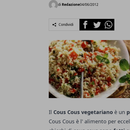
di
Redazione
04/06/2012
Facebook
Twitter
Whatsapp
Condividi
Il
Cous Cous vegetariano
è un
p
Cous Cous è l' alimento per ecce