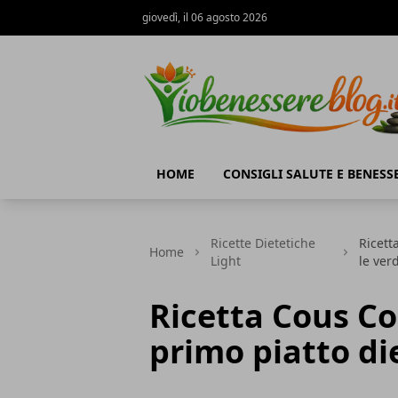
giovedì, il 06 agosto 2026
Io Benessere Blog
HOME
CONSIGLI SALUTE E BENESS
Ricette Dietetiche
Ricett
Home
Light
le ver
Ricetta Cous Co
primo piatto di