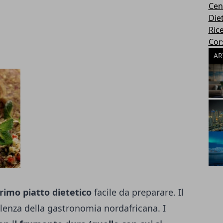
Cen
Die
Rice
Cors
AR
rimo piatto dietetico
facile da preparare. Il
llenza della gastronomia nordafricana. I