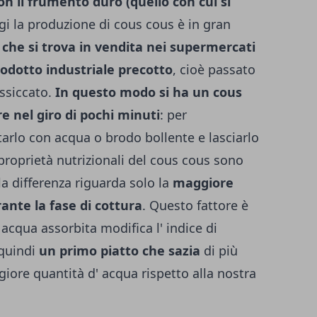
on il frumento duro (quello con cui si
gi la produzione di cous cous è in gran
 che si trova in vendita nei supermercati
rodotto industriale precotto
, cioè passato
essiccato.
In questo modo si ha un cous
e nel giro di pochi minuti
: per
tarlo con acqua o brodo bollente e lasciarlo
proprietà nutrizionali del cous cous sono
la differenza riguarda solo la
maggiore
ante la fase di cottura
. Questo fattore è
acqua assorbita modifica l' indice di
 quindi
un primo piatto che sazia
di più
ore quantità d' acqua rispetto alla nostra