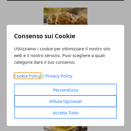
Consenso sui Cookie
Utilizziamo i cookie per ottimizzare il nostro sito
web e il nostro servizio. Puoi scegliere a quali
Polpette di pollo e tacchino: ricetta
categorie dare il tuo consenso.
facile
Cookie Policy
|
Privacy Policy
05/05/2020
Personalizza
Rifiuta Opzionali
Accetta Tutto