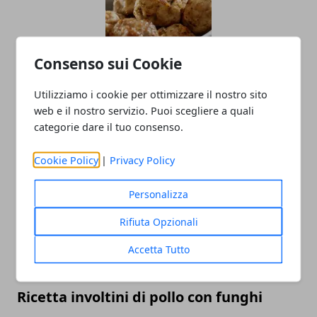
Consenso sui Cookie
Utilizziamo i cookie per ottimizzare il nostro sito
Polpette di pollo e tacchino: ricetta
web e il nostro servizio. Puoi scegliere a quali
facile
categorie dare il tuo consenso.
05/05/2020
Cookie Policy
|
Privacy Policy
Personalizza
Rifiuta Opzionali
Accetta Tutto
Ricetta involtini di pollo con funghi