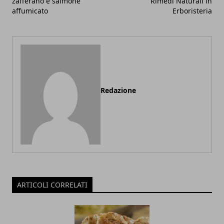
zafferano e salmone
Rimedi Naturali in
affumicato
Erboristeria
Redazione
ARTICOLI CORRELATI