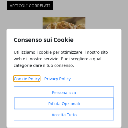
ARTICOLI CORRELATI
Consenso sui Cookie
Utilizziamo i cookie per ottimizzare il nostro sito
web e il nostro servizio. Puoi scegliere a quali
categorie dare il tuo consenso.
Polpette di pollo e tacchino: ricetta
facile
Cookie Policy
|
Privacy Policy
05/05/2020
Personalizza
Rifiuta Opzionali
Accetta Tutto