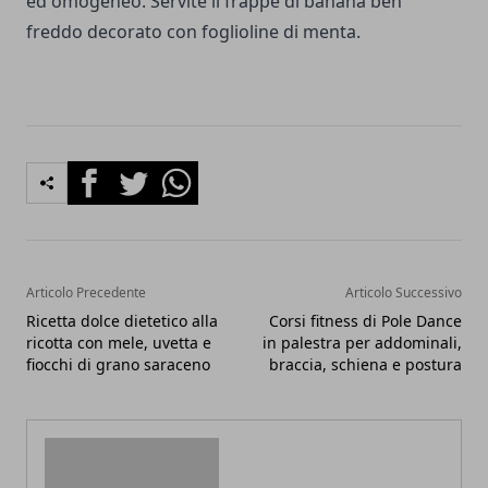
ed omogeneo. Servite il frappè di banana ben
freddo decorato con foglioline di menta.
Facebook
Twitter
Whatsapp
Articolo Precedente
Articolo Successivo
Ricetta dolce dietetico alla
Corsi fitness di Pole Dance
ricotta con mele, uvetta e
in palestra per addominali,
fiocchi di grano saraceno
braccia, schiena e postura