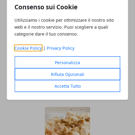
Polpette di pollo e tacchino: ricetta
Consenso sui Cookie
facile
Utilizziamo i cookie per ottimizzare il nostro sito
05/05/2020
web e il nostro servizio. Puoi scegliere a quali
categorie dare il tuo consenso.
Cookie Policy
|
Privacy Policy
Personalizza
Rifiuta Opzionali
Ricetta involtini di pollo con funghi
Accetta Tutto
26/04/2020