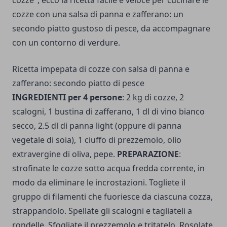
cozze", ecco la ricetta facile e veloce per cucinare le
cozze con una salsa di panna e zafferano: un
secondo piatto gustoso di pesce, da accompagnare
con un contorno di verdure.
Ricetta impepata di cozze con salsa di panna e
zafferano: secondo piatto di pesce
INGREDIENTI per 4 persone
: 2 kg di cozze, 2
scalogni, 1 bustina di zafferano, 1 dl di vino bianco
secco, 2.5 dl di panna light (oppure di panna
vegetale di soia), 1 ciuffo di prezzemolo, olio
extravergine di oliva, pepe.
PREPARAZIONE
:
strofinate le cozze sotto acqua fredda corrente, in
modo da eliminare le incrostazioni. Togliete il
gruppo di filamenti che fuoriesce da ciascuna cozza,
strappandolo. Spellate gli scalogni e tagliateli a
rondelle. Sfogliate il prezzemolo e tritatelo. Rosolate