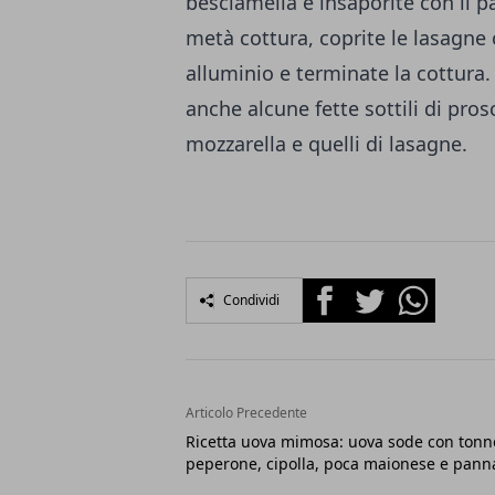
besciamella e insaporite con il p
metà cottura, coprite le lasagne 
alluminio e terminate la cottura
anche alcune fette sottili di prosc
mozzarella e quelli di lasagne.
Facebook
Twitter
Whatsapp
Condividi
Articolo Precedente
Ricetta uova mimosa: uova sode con tonn
peperone, cipolla, poca maionese e pann