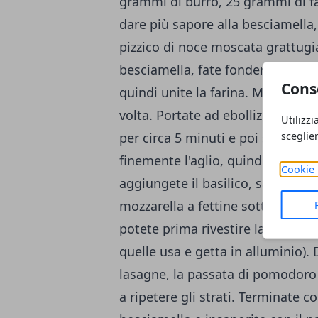
grammi di burro, 25 grammi di fari
dare più sapore alla besciamella,
pizzico di noce moscata grattugi
besciamella, fate fondere il burr
Cons
quindi unite la farina. Mescolate 
volta. Portate ad ebollizione mes
Utilizzi
sceglie
per circa 5 minuti e poi spegnete.
finemente l'aglio, quindi unitelo
Cookie 
aggiungete il basilico, salate, pe
mozzarella a fettine sottili. Imbu
potete prima rivestire la teglia 
quelle usa e getta in alluminio).
lasagne, la passata di pomodoro 
a ripetere gli strati. Terminate c