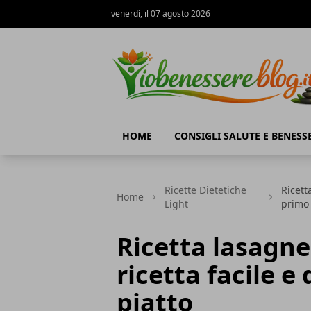
venerdì, il 07 agosto 2026
Io Benessere Blog
HOME
CONSIGLI SALUTE E BENESS
Ricette Dietetiche
Ricett
Home
Light
primo 
Ricetta lasagne
ricetta facile e
piatto