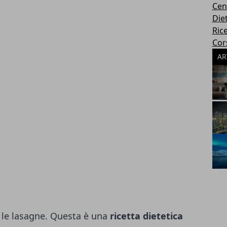
Cen
Die
Rice
Cors
AR
 le lasagne. Questa è una
ricetta dietetica