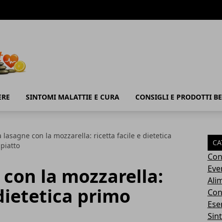
ERE
SINTOMI MALATTIE E CURA
CONSIGLI E PRODOTTI B
a lasagne con la mozzarella: ricetta facile e dietetica
CA
piatto
Con
Eve
 con la mozzarella:
Ali
 dietetica primo
Cons
Ese
Sin