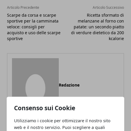
Articolo Precedente
Articolo Successivo
Scarpe da corsa e scarpe
Ricetta sformato di
sportive per la camminata
melanzane al forno con
veloce: consigli per
patate: un secondo piatto
acquisto e uso delle scarpe
di verdure dietetico da 200
sportive
kcalorie
Redazione
Consenso sui Cookie
Utilizziamo i cookie per ottimizzare il nostro sito
web e il nostro servizio. Puoi scegliere a quali