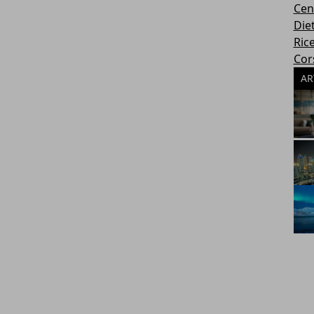
Cen
Die
Rice
Cors
AR