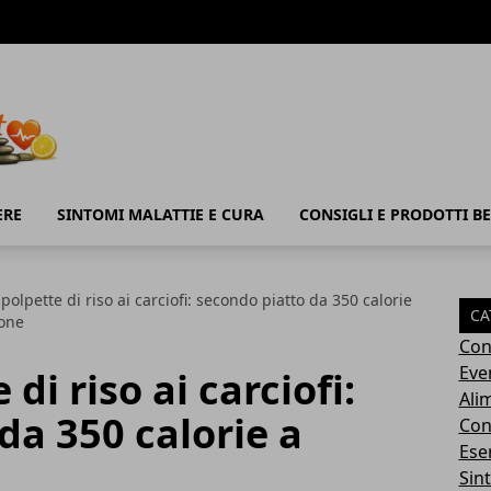
ERE
SINTOMI MALATTIE E CURA
CONSIGLI E PRODOTTI B
 polpette di riso ai carciofi: secondo piatto da 350 calorie
CA
ione
Con
Eve
di riso ai carciofi:
Ali
da 350 calorie a
Cons
Ese
Sin