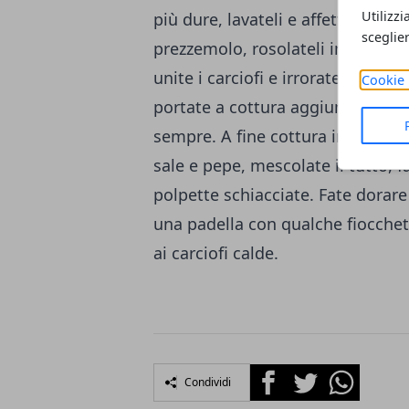
Utilizzi
più dure, lavateli e affettateli so
sceglie
prezzemolo, rosolateli in una ca
unite i carciofi e irrorate il tutto
Cookie 
portate a cottura aggiungendo p
sempre. A fine cottura incorporat
sale e pepe, mescolate il tutto, f
polpette schiacciate. Fate dorare 
una padella con qualche fiocchett
ai carciofi calde.
Facebook
Twitter
Whatsapp
Condividi