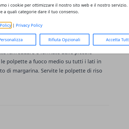
amo i cookie per ottimizzare il nostro sito web e il nostro servizio.
ttilmente. Tritate finemente la cipolla e il
re a quali categorie dare il tuo consenso.
sseruola con la margarina e un pò di brodo,
 con il vino bianco. Aggiungete il riso e
Policy
|
Privacy Policy
oco alla volta il brodo rimasto, mescolando
Personalizza
Rifiuta Opzionali
Accetta Tut
e il parmigiano grattugiato, aggiustate di
ate raffreddare e formate delle piccole
le polpette a fuoco medio su tutti i lati in
o di margarina. Servite le polpette di riso