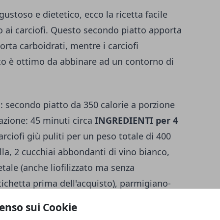
ustoso e dietetico, ecco la ricetta facile
so ai carciofi. Questo secondo piatto apporta
porta carboidrati, mentre i carciofi
sto è ottimo da abbinare ad un contorno di
fi: secondo piatto da 350 calorie a porzione
razione: 45 minuti circa
INGREDIENTI per 4
arciofi giù puliti per un peso totale di 400
a, 2 cucchiai abbondanti di vino bianco,
tale (anche liofilizzato ma senza
tichetta prima dell'acquisto), parmigiano-
vegetale, sale e pepe.
PREPARAZIONE
enso sui Cookie
dei gambi, delle punte e delle foglie esterne