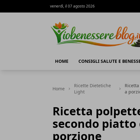
venerdì, il 07 agosto 2026
Io Benessere Blog
HOME
CONSIGLI SALUTE E BENESS
Ricette Dietetiche
Ricetta
Home
Light
a porz
Ricetta polpette 
secondo piatto 
porzione