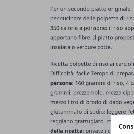
Per un secondo piatto originale, g
per cucinare delle polpette di ri
350 calorie a porzione: il riso ap
apportano fibre. Il piatto propo
insalata o verdure cotte.
Ricetta polpette di riso ai carcio
Difficoltà: facile Tempo di prepa
persone
: 160 grammi di riso, 4 c
grammi, prezzemolo, mezza cipoll
mezzo litro di brodo di dado vege
glutammato di sodio: leggere l'e
reggiano grattugiato, margarina 
Cons
della ricetta
: private i carciofi 