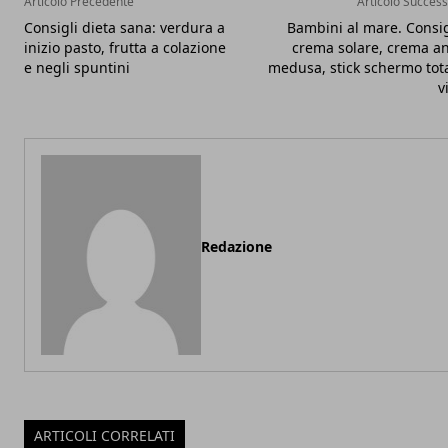
Articolo Precedente
Articolo Success
Consigli dieta sana: verdura a
Bambini al mare. Consig
inizio pasto, frutta a colazione
crema solare, crema an
e negli spuntini
medusa, stick schermo tot
v
Redazione
ARTICOLI CORRELATI