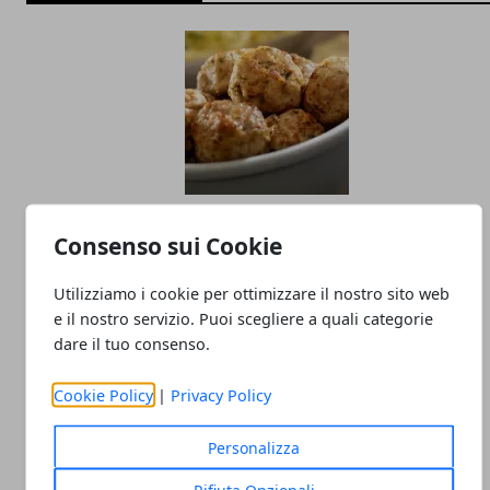
Polpette di pollo e tacchino: ricetta facile
Consenso sui Cookie
05/05/2020
Utilizziamo i cookie per ottimizzare il nostro sito web
e il nostro servizio. Puoi scegliere a quali categorie
dare il tuo consenso.
Cookie Policy
|
Privacy Policy
Personalizza
Rifiuta Opzionali