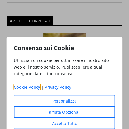
ARTICOLI CORRELATI
Consenso sui Cookie
Utilizziamo i cookie per ottimizzare il nostro sito
web e il nostro servizio. Puoi scegliere a quali
categorie dare il tuo consenso.
Polpette di pollo e tacchino: ricetta
Cookie Policy
|
Privacy Policy
facile
Personalizza
05/05/2020
Rifiuta Opzionali
Accetta Tutto