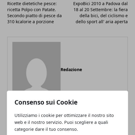
Ricette dietetiche pesce:
ExpoBici 2010 a Padova dal
ricetta Polpo con Patate.
18 al 20 Settembre: la fiera
Secondo piatto di pesce da
della bici, del ciclismo e
310 kcalorie a porzione
dello sport all' aria aperta
Redazione
Consenso sui Cookie
Utilizziamo i cookie per ottimizzare il nostro sito
web e il nostro servizio. Puoi scegliere a quali
ARTICOLI CORRELATI
categorie dare il tuo consenso.