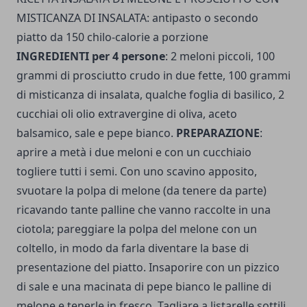
MISTICANZA DI INSALATA: antipasto o secondo
piatto da 150 chilo-calorie a porzione
INGREDIENTI per 4 persone
: 2 meloni piccoli, 100
grammi di prosciutto crudo in due fette, 100 grammi
di misticanza di insalata, qualche foglia di basilico, 2
cucchiai oli olio extravergine di oliva, aceto
balsamico, sale e pepe bianco.
PREPARAZIONE
:
aprire a metà i due meloni e con un cucchiaio
togliere tutti i semi. Con uno scavino apposito,
svuotare la polpa di melo­ne (da tenere da parte)
ricavando tante palline che vanno raccolte in una
ciotola; pareggiare la polpa del melone con un
coltello, in modo da farla diventare la base di
presentazione del piatto. Insaporire con un pizzico
di sale e una macinata di pepe bianco le palline di
melone e tenerle in fresco.
Tagliare a listarelle sottili