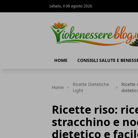
sabato, il 08 agosto 2026
Io Benessere Blog
HOME
CONSIGLI SALUTE E BENESS
Ricette Dietetiche
Ricette 
Home
Light
dietetic
Ricette riso: ri
stracchino e no
dietetico e faci