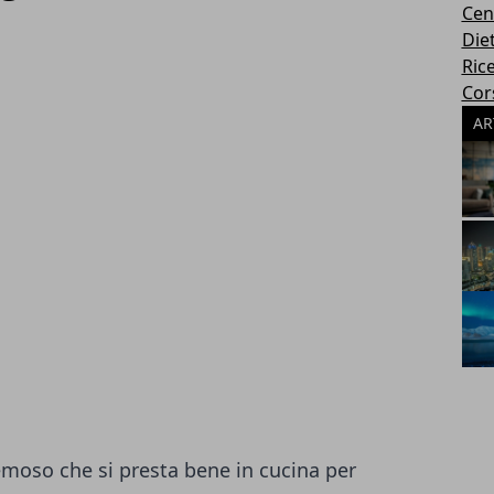
Cen
Die
Rice
Cors
AR
moso che si presta bene in cucina per