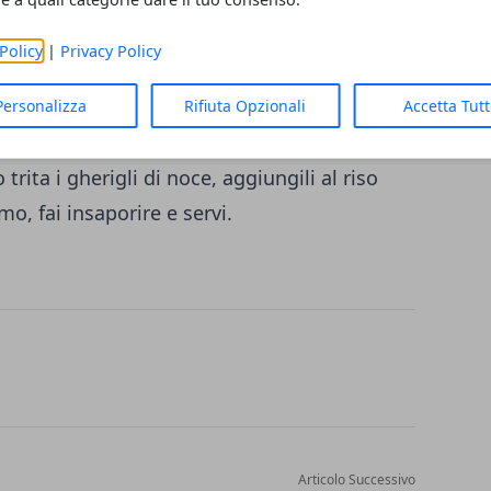
ia a fette sottili la cipolla e falla rosolare in
fino a farla appassire. Aggiungi il riso, fai
Policy
|
Privacy Policy
alo evaporare e bagna con il brodo poco alla
cola e quando il riso risulterà cotto al
Personalizza
Rifiuta Opzionali
Accetta Tut
pezzetti, fai mantecare a fuoco spento e con
trita i gherigli di noce, aggiungili al riso
mo, fai insaporire e servi.
Articolo Successivo