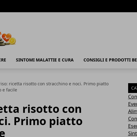
ERE
SINTOMI MALATTIE E CURA
CONSIGLI E PRODOTTI B
riso: ricetta risotto con stracchino e noci. Primo piatto
CA
o e facile
Con
Eve
cetta risotto con
Ali
ci. Primo piatto
Cons
Ese
le
Sin