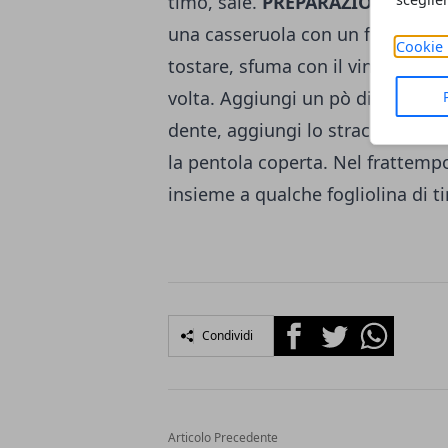
timo, sale.
PREPARAZIONE
: tagl
una casseruola con un filo di olio 
Cookie 
tostare, sfuma con il vino, lasci
volta. Aggiungi un pò di sale. Mes
dente, aggiungi lo stracchino a 
la pentola coperta. Nel frattempo 
insieme a qualche fogliolina di ti
Facebook
Twitter
Whatsapp
Condividi
Articolo Precedente