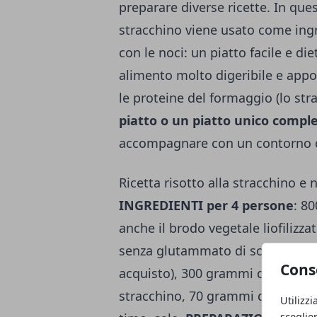
preparare diverse ricette. In que
stracchino viene usato come ing
con le noci: un piatto facile e die
alimento molto digeribile e appor
le proteine del formaggio (lo st
piatto o un piatto unico compl
accompagnare con un contorno d
Ricetta risotto alla stracchino e n
INGREDIENTI per 4 persone
: 8
anche il brodo vegetale liofilizz
senza glutammato di sodio: legget
Cons
acquisto), 300 grammi di riso, 2
stracchino, 70 grammi di noci sgus
Utilizzi
sceglie