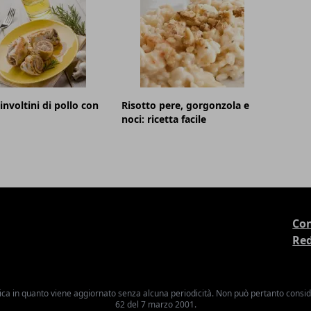
involtini di pollo con
Risotto pere, gorgonzola e
noci: ricetta facile
Con
Re
ica in quanto viene aggiornato senza alcuna periodicità. Non può pertanto consider
62 del 7 marzo 2001.