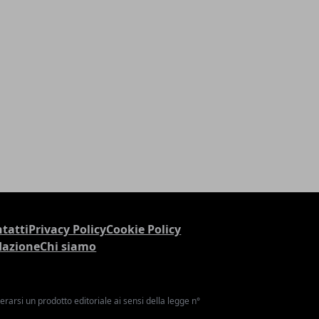
tatti
Privacy Policy
Cookie Policy
dazione
Chi siamo
arsi un prodotto editoriale ai sensi della legge n°