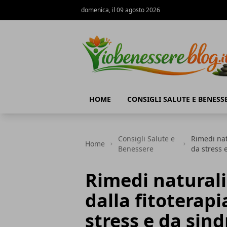
domenica, il 09 agosto 2026
Io Benessere Blog
HOME
CONSIGLI SALUTE E BENESS
Consigli Salute e
Rimedi natu
Home
Benessere
da stress
Rimedi naturali 
dalla fitoterapi
stress e da si