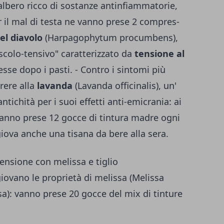
 albe­ro ricco di sostanze antinfiammatorie,
r il mal di testa ne vanno prese 2 compres­
del diavolo
(Harpagophytum procumbens),
uscolo-tensivo" caratterizzato da
tensione al
se dopo i pasti. - Contro i sintomi più
rrere alla
lavanda
(Lavanda officinalis), un'
­tichità per i suoi ef­fetti anti-emicrania: ai
vanno prese 12 gocce di tintura ma­dre ogni
iova anche una tisana da bere alla sera.
ensione con melissa e tiglio
giovano le proprietà di melissa (Melissa
tosa): vanno prese 20 gocce del mix di tinture