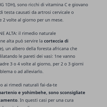
 1DH), sono ricchi di vita­mina C e giovano
i testa causa­ti da artrosi cervicale o
e 2 volte al giorno per un mese.
 ALTA: il rimedio naturale
ne al­ta può servire la
cor­teccia di
, un albero della foresta africana che
ilatan­do le pareti dei vasi: 1ne vanno
dre 3 o 4 volte al giorno, per 2 o 3 giorni
blema o ad alle­viarlo.
ai rimedi naturali fai-da-te
partenio e yohimbehe, sono sconsigliate
attamento
. In questi casi per una cura