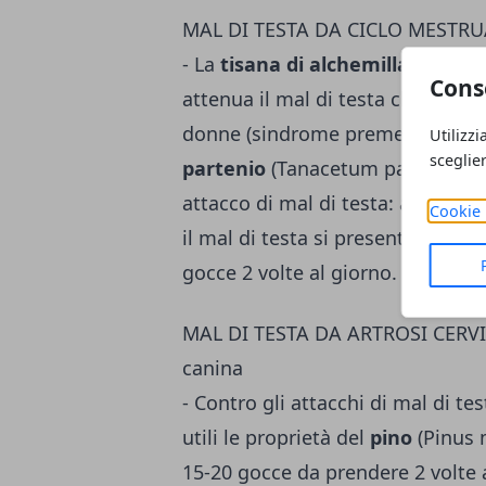
MAL DI TESTA DA CICLO MESTRUA
- La
tisana di alchemilla
(Alchemi
Cons
attenua il mal di testa che spess
donne (sindrome premestruale): ne
Utilizzi
sceglie
partenio
(Tanacetum parthenium) 
attacco di mal di testa: anche il 
Cookie 
il mal di testa si presen­ta dura
gocce 2 volte al giorno.
MAL DI TESTA DA ARTROSI CERVICA
canina
- Contro gli attacchi di mal di tes
utili le proprietà del
pino
(Pinus 
15-20 gocce da prendere 2 volte al 