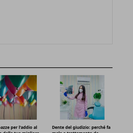
azze per l'addio al
Dente del giudizio: perché fa