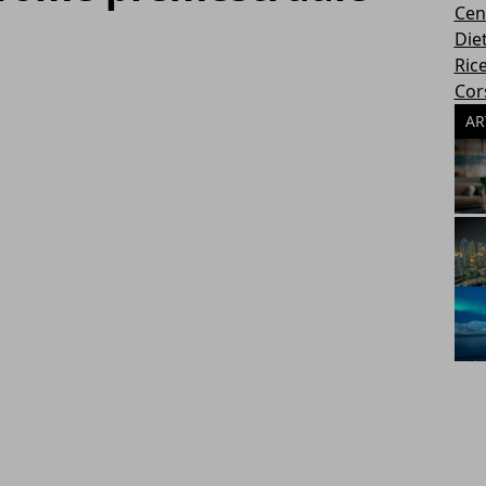
Cen
Die
Rice
Cors
AR