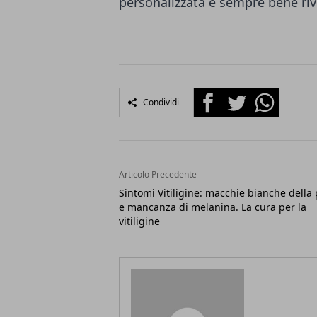
personalizzata è sempre bene riv
Facebook
Twitter
Whatsapp
Condividi
Articolo Precedente
Sintomi Vitiligine: macchie bianche della 
e mancanza di melanina. La cura per la
vitiligine