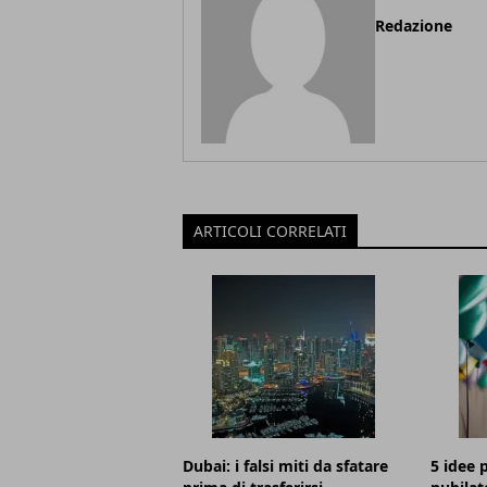
Redazione
ARTICOLI CORRELATI
Dubai: i falsi miti da sfatare
5 idee p