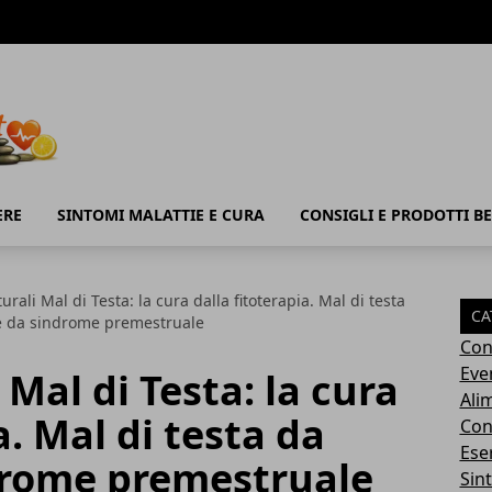
ERE
SINTOMI MALATTIE E CURA
CONSIGLI E PRODOTTI B
rali Mal di Testa: la cura dalla fitoterapia. Mal di testa
CA
 e da sindrome premestruale
Con
Eve
Mal di Testa: la cura
Ali
a. Mal di testa da
Cons
Ese
ndrome premestruale
Sin