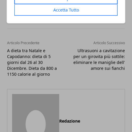
Accetta Tutto
Facebook
Twitter
Whatsapp
Articolo Precedente
Articolo Successivo
A dieta tra Natale e
Ultrasuoni a cavitazione
Capodanno: dieta di 5
per un girovita più sottile:
giorni dal 26 al 30
eliminare le maniglie dell'
Dicembre. Dieta da 800 a
amore sui fianchi
1150 calorie al giorno
Redazione