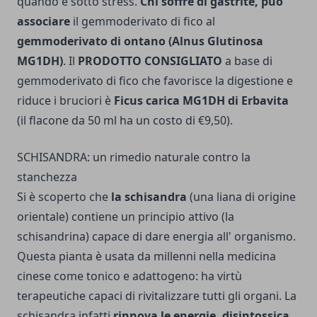
quando è sotto stress.
Chi soffre di gastrite, può
associare
il gemmoderivato di fico al
gemmoderivato di ontano (Alnus Glutinosa
MG1DH)
. Il
PRODOTTO CONSIGLIATO
a base di
gemmoderivato di fico che favorisce la digestione e
riduce i bruciori è
Ficus carica MG1DH di Erbavita
(il flacone da 50 ml ha un costo di €9,50).
SCHISANDRA: un rimedio naturale contro la
stanchezza
Si è scoperto che
la schisandra
(una liana di origine
orientale) contiene un principio attivo (la
schisandrina) capace di dare energia all' organismo.
Questa pianta è usata da millenni nella medicina
cinese come tonico e adattogeno: ha virtù
terapeutiche capaci di rivitalizzare tutti gli organi. La
schisandra infatti
rinnova le energie, disintossica,