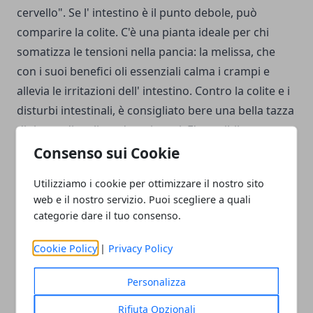
cervello". Se l' intestino è il punto debole, può
comparire la colite. C'è una pianta ideale per chi
somatizza le tensioni nella pancia: la melissa, che
con i suoi benefici oli essenziali calma i crampi e
allevia le irritazioni dell' intestino. Contro la colite e i
disturbi intestinali, è consigliato bere una bella tazza
di tisana di melissa dopo i pasti. E' possibile
associare anche dei fermenti lattici per rafforzare la
Consenso sui Cookie
salute dell' intestino. Oltre alla tisana di melissa che
Utilizziamo i cookie per ottimizzare il nostro sito
si può acquistare in erboristeria,
un PRODOTTO
web e il nostro servizio. Puoi scegliere a quali
CONSIGLIATO è Puraflor di Wyeth
che contiene
categorie dare il tuo consenso.
melissa e fermenti lattici (la confezione da 12
bustine costa €11,00).
Cookie Policy
|
Privacy Policy
Personalizza
Rifiuta Opzionali