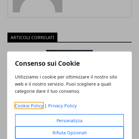
ARTICOLI CORRELATI
Consenso sui Cookie
Utilizziamo i cookie per ottimizzare il nostro sito
web e il nostro servizio. Puoi scegliere a quali
categorie dare il tuo consenso.
Dubai: i falsi miti da sfatare prima di
Cookie Policy
|
Privacy Policy
trasferirsi
Personalizza
20/11/2025
Rifiuta Opzionali