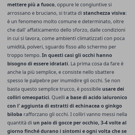
mettere più a fuoco
, oppure le congiuntive si
arrossano e bruciano, si tratta di
stanchezza visiva
:
è un fenomeno molto comune e de­terminato, oltre
che dall' affatica­mento dello sforzo, dalle condizio­ni
in cui si lavora, come ambienti clima­tizzati con poca
umidità, polveri, sguardo fisso allo schermo per
troppo tempo.
In questi casi gli occhi hanno
bisogno di esse­re idratati
.
La prima cosa da fare è
anche la più semplice, e consiste nello sbattere
spesso le palpebre per inu­midire gli occhi. Se non
basta questo sem­plice trucco, è possibile
usare dei
colliri omeopatici
. Quelli
a base di acido ialuronico
con l' aggiunta di estratti di echinacea o ginkgo
biloba
rafforza­no gli occhi. I colliri vanno messi nella
quantità di
un paio di gocce per occhio, 3-4 volte al
giorno finché durano i sintomi e ogni volta che se