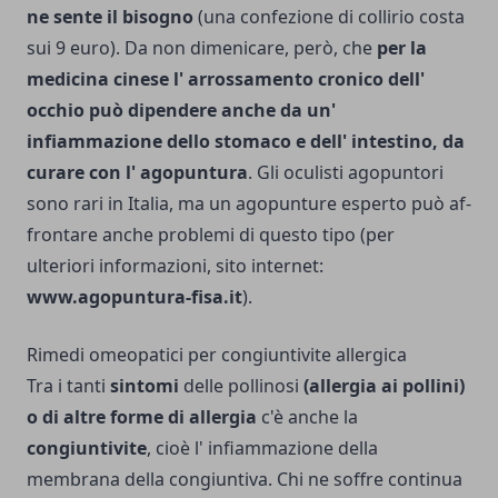
ne sente il bisogno
(una confezione di collirio costa
sui 9 euro). Da non dimenicare, però, che
per la
medicina ci­nese l' arrossamento cronico dell'
occhio può di­pendere anche da un'
infiammazione del­lo stomaco e dell' intestino, da
cu­rare con l' agopuntura
. Gli oculi­sti agopuntori
sono rari in Italia, ma un agopunture esperto può af­
frontare anche problemi di questo tipo (per
ulteriori informazioni, sito internet:
www.agopuntura-fisa.it
).
Rimedi omeopatici per congiuntivite allergica
Tra i tanti
sintomi
delle pollinosi
(allergia ai pollini)
o di altre forme di allergia
c'è an­che la
congiuntivite
, cioè l' infiamma­zione della
membrana della con­giuntiva. Chi ne soffre continua