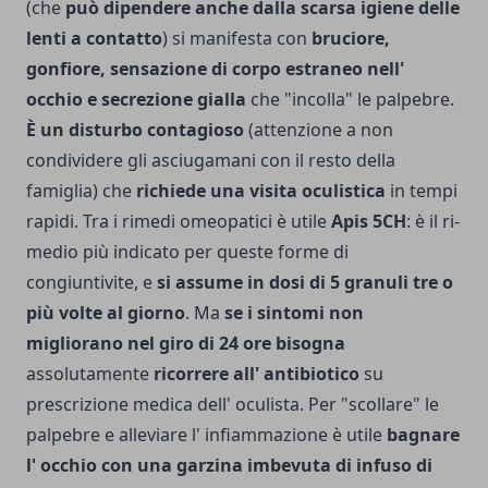
(che
può dipendere anche dalla scarsa igiene del­le
lenti a contatto
) si manifesta con
bruciore,
gonfiore, sensazione di corpo estraneo nell'
occhio e se­crezione gialla
che "incolla" le palpebre.
È un disturbo contagio­so
(attenzione a non
condividere gli asciugamani con il resto della
famiglia) che
richiede una visita oculistica
in tempi
rapidi. Tra i rimedi omeopatici è utile
Apis 5CH
: è il ri­
medio più indicato per queste forme di
congiuntivite, e
si assume in dosi di 5 granuli tre o
più volte al giorno
. Ma
se i sintomi non
migliorano nel giro di 24 ore bi­sogna
assolutamente
ricorrere al­l' antibiotico
su
prescrizione medica dell' oculista. Per "scollare" le
palpebre e alleviare l' infiammazione è utile
bagnare
l' occhio con una garzina imbevuta di in­fuso di