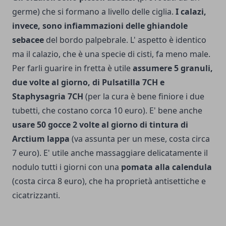
germe) che si formano a livello delle ci­glia.
I calazi,
invece, sono infiammazioni delle ghiandole
sebacee
del bordo palpebrale. L' aspetto è identico
ma il calazio, che è una specie di cisti, fa meno male.
Per farli guarire in fretta è utile
as­sumere 5 granuli,
due volte al gior­no, di Pulsatilla 7CH e
Staphysagria 7CH
(per la cura è bene finiore i due
tubetti, che costano corca 10 euro). E' bene anche
usare 50 gocce 2 volte al giorno di tintura di
Arctium lappa
(va assunta per un mese, costa circa
7 euro). E' utile anche massaggiare delicatamente il
nodulo tutti i giorni con una
pomata alla ca­lendula
(costa circa 8 euro), che ha proprietà antisettiche e
cicatrizzanti.