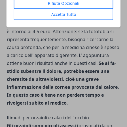
Rifiuta Opzionali
stesse dosi (una monodo­se di
collirio per entrambi
Accetta Tutto
gli occhi 3-4 volte al giorno finché durano i
sintomi
). Il costo di un tubetto di granuli omeopatici
è intorno ai 4-5 euro. Attenzione: se la fotofobia si
ripresenta frequentemente, bisogna ricer­carne la
causa profonda, che per la medicina cinese è spesso
a carico dell' apparato digerente. L' agopuntura
ottiene buoni risultati anche in questi casi.
Se al fa­
stidio subentra il dolore, potrebbe essere una
cheratite da ultraviolet­ti, cioè una grave
infiammazione della cornea provocata dal calore.
In questo caso è bene non perdere tempo e
rivolgersi subito al medico
.
Rimedi per orzaioli e calazi dell' occhio
Gli orzaioli sono piccoli ascessi
(provocati da un