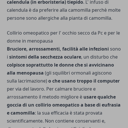
calendula (in erboristeria) tiepido
. L' in­fuso di
calendula è da pre­ferire alla camomilla perchè molte
per­sone sono allergiche alla pianta di camomilla.
Collirio omeopatico per l' occhio secco da Pc e per le
donne in menopausa
Bruciore, arrossamenti, facilità alle infezioni
sono
i
sintomi della secchezza oculare
, un disturbo che
colpisce soprattutto le donne che si avvicinano
alla menopausa
(gli squilibri ormonali agiscono
sulla lacrimazione)
o che usano troppo il computer
per via del lavoro. Per calmare bru­ciore e
arrossamento il metodo migliore è
usare qualche
goccia di un collirio omeopatico a base di eufrasia
e camomilla
: la sua effi­cacia è stata provata
scientifica­mente. Non contiene conser­vanti e,