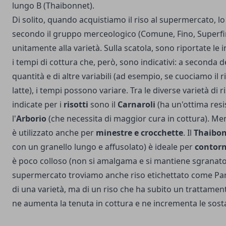
lungo B (Thaibonnet).
Di solito, quando acquistiamo il riso al supermercato, l
secondo il gruppo merceologico (Comune, Fino, Superfin
unitamente alla varietà. Sulla scatola, sono riportate le i
i tempi di cottura che, però, sono indicativi: a seconda del
quantità e di altre variabili (ad esempio, se cuociamo il r
latte), i tempi possono variare. Tra le diverse varietà di r
indicate per i
risotti
sono il
Carnaroli
(ha un'ottima resi
l'
Arborio
(che necessita di maggior cura in cottura). Men
è utilizzato anche per
minestre e crocchette
. Il
Thaibo
con un granello lungo e affusolato) è ideale per
contorn
è poco colloso (non si amalgama e si mantiene sgranato).
supermercato troviamo anche riso etichettato come Parb
di una varietà, ma di un riso che ha subito un trattamen
ne aumenta la tenuta in cottura e ne incrementa le sosta