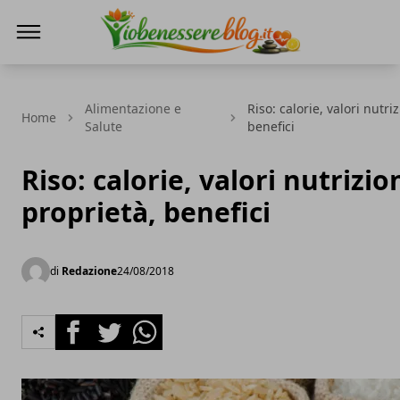
Io Benessere Blog
Alimentazione e
Riso: calorie, valori nutri
Home
Salute
benefici
Riso: calorie, valori nutrizion
proprietà, benefici
di
Redazione
24/08/2018
Facebook
Twitter
Whatsapp