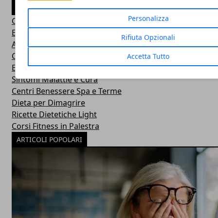
CATEGORIE
Personalizza
Consigli Salute e Benessere
Eventi Sport-Salute-Benessere
Rifiuta Opzionali
Alimentazione e Salute
Consigli e Prodotti Bellezza
Accetta Tutto
Esercizi Ginnastica in Casa
Sintomi Malattie e Cura
Centri Benessere Spa e Terme
Dieta per Dimagrire
Ricette Dietetiche Light
Corsi Fitness in Palestra
ARTICOLI POPOLARI