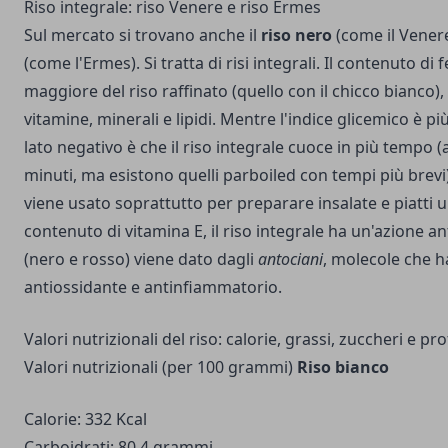
Riso integrale: riso Venere e riso Ermes
Sul mercato si trovano anche il
riso nero
(come il Venere
(come l'Ermes). Si tratta di risi integrali. Il contenuto di 
maggiore del riso raffinato (quello con il chicco bianco),
vitamine, minerali e lipidi. Mentre l'indice glicemico è più
lato negativo è che il riso integrale cuoce in più tempo (
minuti, ma esistono quelli parboiled con tempi più brevi).
viene usato soprattutto per preparare insalate e piatti un
contenuto di vitamina E, il riso integrale ha un'azione an
(nero e rosso) viene dato dagli
antociani
, molecole che h
antiossidante e antinfiammatorio.
Valori nutrizionali del riso: calorie, grassi, zuccheri e pr
Valori nutrizionali (per 100 grammi)
Riso bianco
Calorie: 332 Kcal
Carboidrati: 80,4 grammi