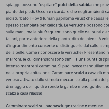
spiagge possono "ospitare"
pulci della sabbia
che prov
piante dei piedi. Occorre ricordare che negli ambienti c
indisturbato l'Hpv (Human papilloma virus) che causa l
spesso scambiate per callosità. Le verruche possono com
sulle mani, ma le più frequenti sono quelle dei punti d'
talloni, parte anteriore della pianta, dita del piede. A vol
d'ingrandimento consente di distinguerle dal callo, sem
della pelle. Come riconoscere le verruche? Presentano m
marroni, le cui dimensioni sono simili a una punta di spi
intenso mentre si cammina. Si può invece tranquillame
nella propria abitazione. Camminare scalzi a casa dà molti
venoso attivato dallo stimolo meccanico alla pianta del p
drenaggio dei liquidi e rende le gambe meno gonfie. I
scalzi a casa rilassa!
Camminare scalzi sul bagnasciuga: tracine e meduse