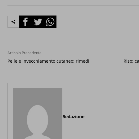
Facebook
Twitter
Whatsapp
Articolo Precedente
Pelle e invecchiamento cutaneo: rimedi
Riso: ca
Redazione