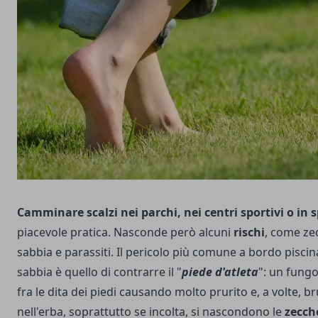
Camminare scalzi nei parchi, nei centri sportivi o in 
piacevole pratica. Nasconde però alcuni
rischi
, come zec
sabbia e parassiti. Il pericolo più comune a bordo piscina
sabbia è quello di contrarre il "
piede d'atleta
": un fungo
fra le dita dei piedi causando molto prurito e, a volte, b
nell'erba, soprattutto se incolta, si nascondono le
zecch