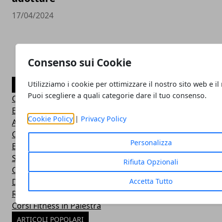
17/04/2024
Consenso sui Cookie
Utilizziamo i cookie per ottimizzare il nostro sito web e il
CATEGORIE
Puoi scegliere a quali categorie dare il tuo consenso.
Consigli Salute e Benessere
Eventi Sport-Salute-Benessere
Cookie Policy
|
Privacy Policy
Alimentazione e Salute
Consigli e Prodotti Bellezza
Personalizza
Esercizi Ginnastica in Casa
Sintomi Malattie e Cura
Rifiuta Opzionali
Centri Benessere Spa e Terme
Accetta Tutto
Dieta per Dimagrire
Ricette Dietetiche Light
Corsi Fitness in Palestra
ARTICOLI POPOLARI