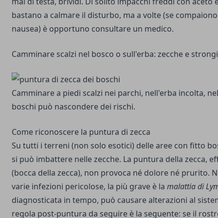
mal di testa, brividi. Di solito impacchi freddi con aceto 
bastano a calmare il disturbo, ma a volte (se compaion
nausea) è opportuno consultare un medico.
Camminare scalzi nel bosco o sull'erba: zecche e strongi
Camminare a piedi scalzi nei parchi, nell'erba incolta, nel
boschi può nascondere dei rischi.
Come riconoscere la puntura di zecca
Su tutti i terreni (non solo esotici) delle aree con fitto b
si può imbattere nelle zecche. La puntura della zecca, eff
(bocca della zecca), non provoca né dolore né prurito. 
varie infezioni pericolose, la più grave è la
malattia di Ly
diagnosticata in tempo, può causare alterazioni al sist
regola post-puntura da seguire è la seguente: se il rostr