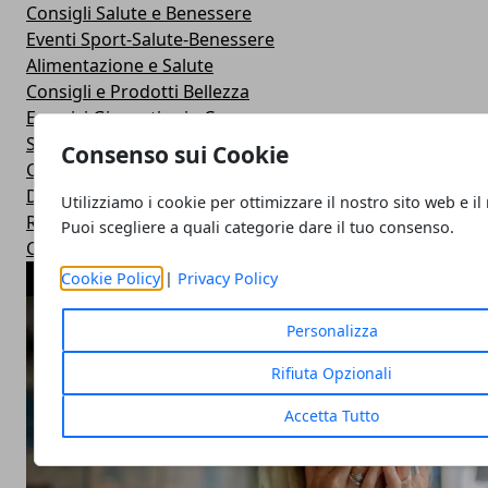
Consigli Salute e Benessere
Eventi Sport-Salute-Benessere
Alimentazione e Salute
Consigli e Prodotti Bellezza
Esercizi Ginnastica in Casa
Sintomi Malattie e Cura
Consenso sui Cookie
Centri Benessere Spa e Terme
Dieta per Dimagrire
Utilizziamo i cookie per ottimizzare il nostro sito web e il
Ricette Dietetiche Light
Puoi scegliere a quali categorie dare il tuo consenso.
Corsi Fitness in Palestra
ARTICOLI POPOLARI
Cookie Policy
|
Privacy Policy
Personalizza
Rifiuta Opzionali
Accetta Tutto