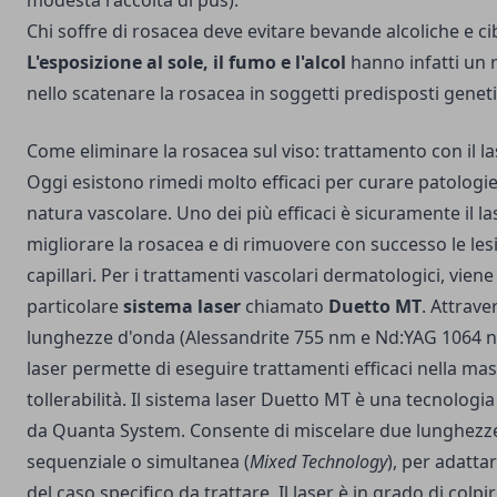
modesta raccolta di pus).
Chi soffre di rosacea deve evitare bevande alcoliche e c
L'esposizione al sole, il fumo e l'alcol
hanno infatti un
nello scatenare la rosacea in soggetti predisposti gene
Come eliminare la rosacea sul viso: trattamento con il la
Oggi esistono rimedi molto efficaci per curare patologie
natura vascolare. Uno dei più efficaci è sicuramente il las
migliorare la rosacea e di rimuovere con successo le les
capillari.
Per i trattamenti vascolari dermatologici, viene 
particolare
sistema laser
chiamato
Duetto MT
. Attrave
lunghezze d'onda (Alessandrite 755 nm e Nd:YAG 1064 n
laser permette di eseguire trattamenti efficaci nella ma
tollerabilità. Il sistema laser Duetto MT è una tecnologia
da Quanta System. Consente di miscelare due lunghezze
sequenziale o simultanea (
Mixed Technology
), per adattar
del caso specifico da trattare. Il laser è in grado di colp