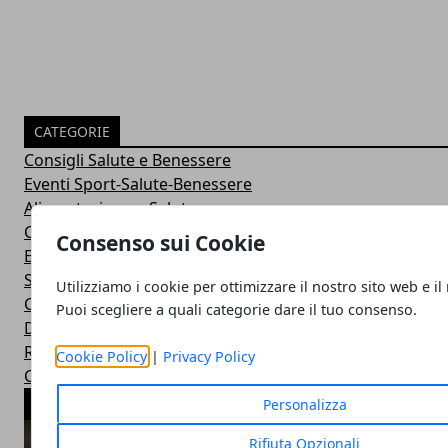
CATEGORIE
Consigli Salute e Benessere
Eventi Sport-Salute-Benessere
Alimentazione e Salute
Consigli e Prodotti Bellezza
Consenso sui Cookie
Esercizi Ginnastica in Casa
Sintomi Malattie e Cura
Utilizziamo i cookie per ottimizzare il nostro sito web e il
Centri Benessere Spa e Terme
Puoi scegliere a quali categorie dare il tuo consenso.
Dieta per Dimagrire
Ricette Dietetiche Light
Cookie Policy
|
Privacy Policy
Corsi Fitness in Palestra
ARTICOLI POPOLARI
Personalizza
Rifiuta Opzionali