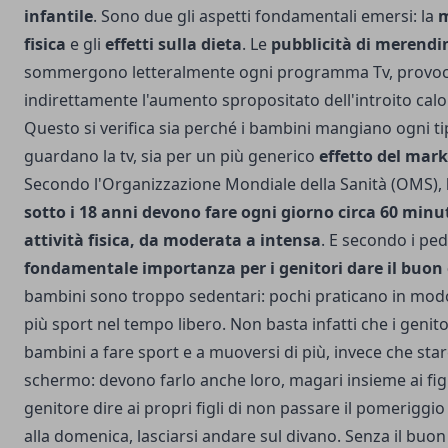
infantile
. Sono due gli aspetti fondamentali emersi: la
m
fisica
e gli
effetti sulla dieta
. Le
pubblicità di merendi
sommergono letteralmente ogni programma Tv, provoca
indirettamente l'aumento spropositato dell'introito calo
Questo si verifica sia perché i bambini mangiano ogni t
guardano la tv, sia per un più generico
effetto del mar
Secondo l'Organizzazione Mondiale della Sanità (OMS),
sotto i 18 anni devono fare ogni giorno circa 60 minut
attività fisica, da moderata a intensa
. E secondo i ped
fondamentale importanza per i genitori dare il buon
bambini sono troppo sedentari: pochi praticano in mod
più sport nel tempo libero. Non basta infatti che i genito
bambini a fare sport e a muoversi di più, invece che star
schermo: devono farlo anche loro, magari insieme ai figli
genitore dire ai propri figli di non passare il pomeriggio 
alla domenica, lasciarsi andare sul divano. Senza il buo