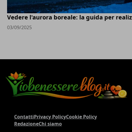
Vedere l'aurora boreale: la guida per real
03/09/2025
Contatti
Privacy Policy
Cookie Policy
Redazione
Chi siamo