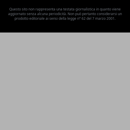
Questo sito non rappresenta una testata giornalistica in quanto viene
aggiornato senza alcuna periodicità. Non può pertanto considerarsi un
prodotto editoriale ai sensi della legge n° 62 del 7 marzo 2001.