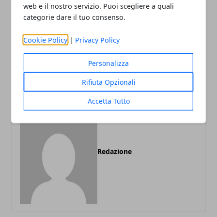
web e il nostro servizio. Puoi scegliere a quali
categorie dare il tuo consenso.
Articolo Precedente
Articolo Successivo
Cookie Policy
|
Privacy Policy
Dieta Dukan: dieta
Esercizi di ginnastica per
iperproteica. Rischi per la
addominali-pancia, cosce,
Personalizza
salute: affaticamento di
glutei, braccia, pettorali-
reni e fegato
seno
Rifiuta Opzionali
Accetta Tutto
Redazione