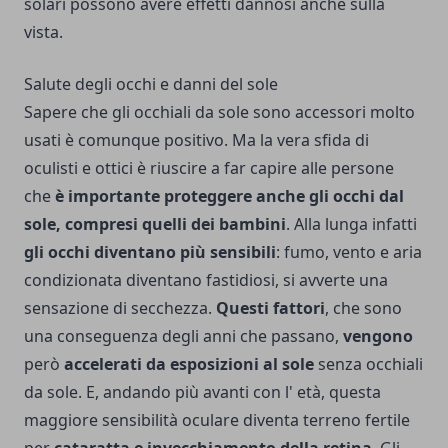
solari possono avere effetti dannosi anche sulla
vista.
Salute degli occhi e danni del sole
Sapere che gli occhiali da sole sono accessori molto
usati è comunque positivo. Ma la vera sfida di
oculisti e ottici è riuscire a far capire alle persone
che
è importante proteggere anche gli occhi dal
sole, compresi quelli dei bambini
. Alla lunga infatti
gli occhi diventano più sensibili
: fumo, vento e aria
condizionata diventano fastidiosi, si avverte una
sensazione di secchezza.
Questi fattori
, che sono
una conseguenza degli anni che passano,
vengono
però
accelerati da esposizioni al sole
senza occhiali
da sole. E, andando più avanti con l' età, questa
maggiore sensibilità oculare diventa terreno fertile
per
cataratta e invecchiamento della retina
. Gli