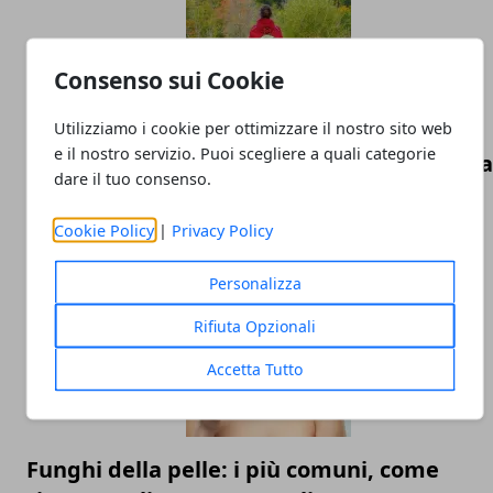
Consenso sui Cookie
Utilizziamo i cookie per ottimizzare il nostro sito web
e il nostro servizio. Puoi scegliere a quali categorie
Menopausa precoce: sintomi iniziali, causa
dare il tuo consenso.
e rimedi
Cookie Policy
|
Privacy Policy
13/09/2022
Personalizza
Rifiuta Opzionali
Accetta Tutto
Funghi della pelle: i più comuni, come