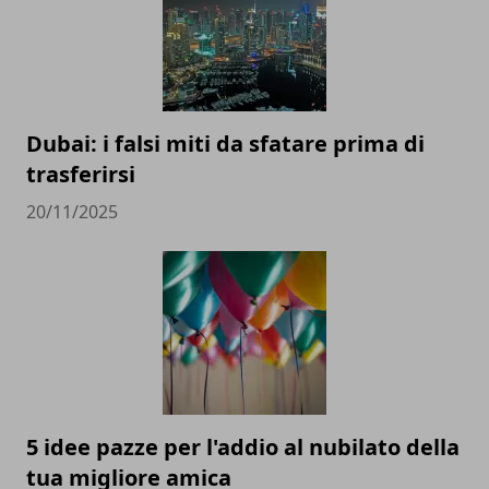
Dubai: i falsi miti da sfatare prima di
trasferirsi
20/11/2025
5 idee pazze per l'addio al nubilato della
tua migliore amica