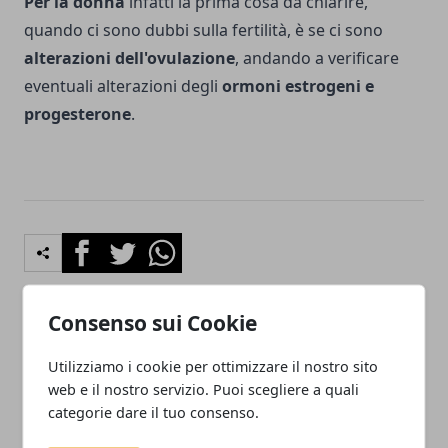
Per la donna
infatti la prima cosa da chiarire,
quando ci sono dubbi sulla fertilità, è se ci sono
alterazioni dell'ovulazione
, andando a verificare
eventuali alterazioni degli
ormoni estrogeni e
progesterone
.
Facebook
Twitter
Whatsapp
Consenso sui Cookie
Articolo Precedente
Articolo Successivo
Utilizziamo i cookie per ottimizzare il nostro sito
Come prevenire l'
Sindrome di Asperger-
web e il nostro servizio. Puoi scegliere a quali
osteoporosi: dieta e attività
Centri specializzati in
categorie dare il tuo consenso.
fisica costante a tutte le età
Italia: diagnosi,
informazioni e indirizzi