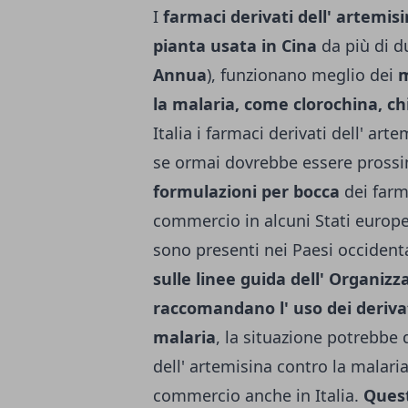
I
farmaci derivati dell' artemis
pianta usata in Cina
da più di d
Annua
), funzionano meglio dei
m
la malaria, co­me clorochina, c
Italia i farmaci derivati dell' ar
se ormai dovrebbe essere prossim
formulazioni per bocca
dei farma
commer­cio in alcuni Stati europ
sono presenti nei Paesi occi­denta
sulle linee guida dell' Organizz
raccomandano l' uso dei derivat
malaria
, la situazione potrebbe q
dell' artemisina contro la malar
commercio anche in Italia.
Quest