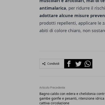
muscolari e articolari, mal di t
antimalarica
, per ridurre il ris
adottare alcune misure preventi
prodotti repellenti, applicare le z
abiti di colore chiaro, non sostare
Facebook
Twitter
Whatsapp
Condividi
Articolo Precedente
Bagno caldo con edera e chelidonia contr
gambe gonfie e pesanti, ritenzione idrica
cattiva circolazione