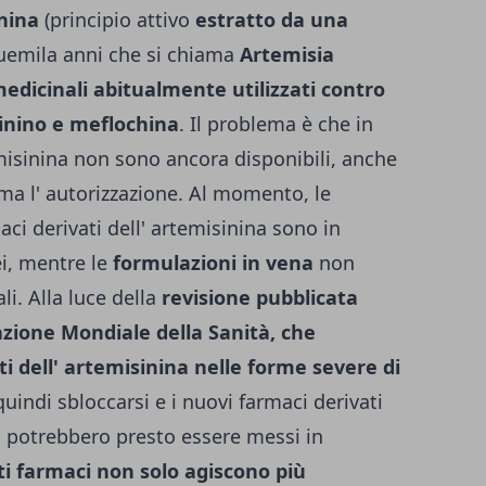
inina
(princi­pio attivo
estratto da una
uemila anni che si chiama
Artemisia
edicinali abitualmente utilizzati contro
hinino e meflochina
. Il problema è che in
temisinina non sono ancora disponibili, anche
a l' autorizzazione. Al momento, le
ci derivati dell' artemisinina sono in
ei, mentre le
formulazioni in vena
non
li. Alla luce della
revi­sione pubblicata
a­zione Mondiale della Sanità, che
i dell' artemisinina nel­le forme severe di
uindi sbloccar­si e i nuovi farmaci derivati
ia potrebbero presto essere messi in
i farmaci non solo agiscono più