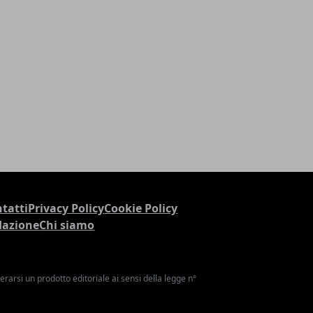
tatti
Privacy Policy
Cookie Policy
dazione
Chi siamo
arsi un prodotto editoriale ai sensi della legge n°