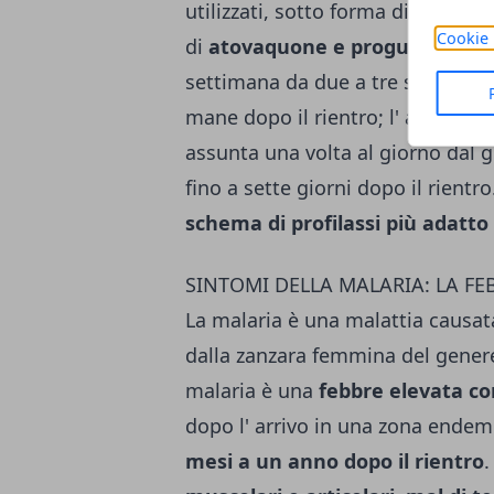
utilizzati, sotto forma di
compre
Cookie 
di
atovaquone e proguanile
. L
settimana da due a tre settimane 
mane dopo il rientro; l' asso­cia
assunta una volta al giorno dal g
fino a sette giorni dopo il rientro
schema di profilas­si più adatto
SINTOMI DELLA MALARIA: LA F
La malaria è una malattia causa
dalla zanzara femmina del gener
malaria è una
febbre elevata con
dopo l' arrivo in una zona ende
mesi a un anno dopo il rientro
.