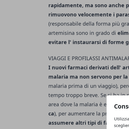
rapidamente, ma sono anche più 
rimuovono velocemen­te i paras
(respon­sabile della forma più grav
artemisina sono in grado di
elim
evitare l' in­staurarsi di forme
VIAGGI E PROFILASSI ANTIMALA
I nuovi farmaci derivati dell' ar
malaria ma non servono per la 
malaria prima di un viaggio), per
tempo troppo breve. Se si ha i
area dove la malaria è endemic
Cons
ca
), per aumentare la prote­zione
Utilizzi
assu­mere altri tipi di farmaci
sceglie