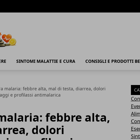
ERE
SINTOMI MALATTIE E CURA
CONSIGLI E PRODOTTI B
a malaria: febbre alta, mal di testa, diarrea, dolori
CA
aggi e profilassi antimalarica
Con
Eve
malaria: febbre alta,
Ali
Cons
arrea, dolori
Ese
Sin