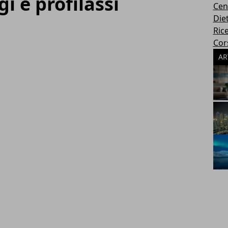
i e profilassi
Cen
Die
Rice
Cors
AR