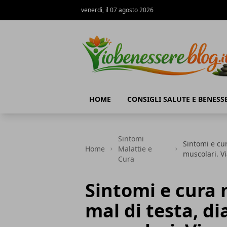
venerdì, il 07 agosto 2026
Io Benessere Blog
HOME
CONSIGLI SALUTE E BENESS
Sintomi
Sintomi e cur
Home
Malattie e
muscolari. Vi
Cura
Sintomi e cura 
mal di testa, di