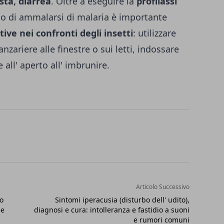
esta, diarrea
. Oltre a eseguire la
profilassi
chio di ammalarsi di malaria è importante
ve nei confronti degli insetti
: utilizzare
anzariere alle finestre o sui letti, indos­sare
 all' aperto all' imbrunire.
Articolo Successivo
o
Sintomi iperacusia (disturbo dell' udito),
 e
diagnosi e cura: intolleranza e fastidio a suoni
e rumori comuni