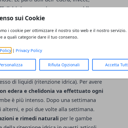
ffeilchinico, saponine e carotenoidi: tutte
enso sui Cookie
re delle gambe e i disturbi della cir­
olare svolgono un'
azione vasocostrittrice
amo i cookie per ottimizzare il nostro sito web e il nostro servizio.
ici i vasi sanguigni e impediscono che la
re a quali categorie dare il tuo consenso.
dalle pareti, deposi­tandosi nei tessuti. I
Policy
|
Privacy Policy
ti nell' edera, che hanno
pro­prietà
questo effetto. La
CHELIDONIA
(pianta
Personalizza
Rifiuta Opzionali
Accetta Tut
battono la ritenzione di tossine, re­
esso di liquidi (ritenzione idrica). Per avere
con edera e chelidonia va effet­tuato ogni
gambe è più intenso. Dopo una settimana
ni alterni, e poi due volte alla settimana.
mazioni e rimedi naturali
per le gambe
 della ritenzione idrica in questi articoli