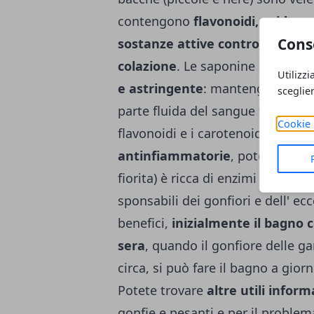
contengono
flavonoidi, acido ca
Cons
sostanze attive contro il gonfio
colazione
. Le saponine in partic
Utilizzi
e astringente
: mantengono elast
sceglie
parte fluida del sangue fuoriesca 
Cookie 
flavonoidi e i carotenoidi presen
antinfiammatorie
, potenziano 
fiorita) è ric­ca di enzimi che com
sponsabili dei gonfiori e del­l' ecc
benefici,
inizial­mente il bagno 
sera
, quando il gonfiore delle 
circa, si può fa­re il bagno a gior
Potete trovare
altre utili infor
gonfie e pesanti e per il problema