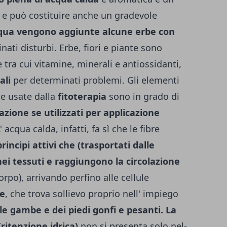
e e può costituire anche un gradevole
acqua vengono aggiunte alcune erbe con
ati disturbi. Erbe, fiori e piante sono
e tra cui vitamine, minerali e antiossidanti,
ali
per determinati problemi. Gli elementi
te usate dalla
fitoterapia
sono in grado di
lazione se utilizzati per applicazione
L' acqua calda, infatti, fa sì che le fibre
rincipi attivi che (trasportati dalle
i tessuti e raggiun­gono la circolazione
orpo), arrivando perfino alle cellule
e
, che trova sollievo proprio nell' impiego
­le gambe e dei piedi gonfi e pesanti. La
(ritenzione idrica)
non si presenta solo nel­