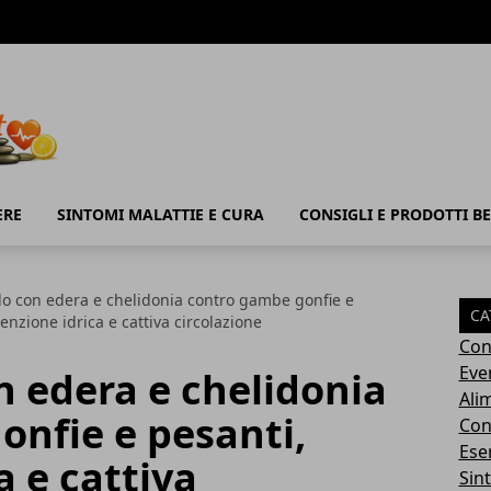
ERE
SINTOMI MALATTIE E CURA
CONSIGLI E PRODOTTI B
o con edera e chelidonia contro gambe gonfie e
CA
tenzione idrica e cattiva circolazione
Con
Eve
 edera e chelidonia
Ali
nfie e pesanti,
Cons
Ese
a e cattiva
Sin