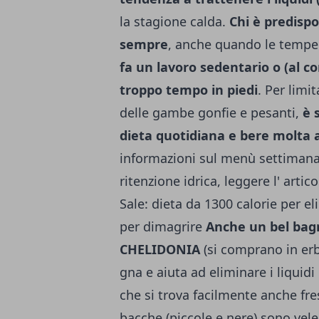
la stagione calda.
Chi è predispo
sempre
, anche quando le temper
fa un lavoro sedentario o (al c
troppo tempo in piedi
.
Per limit
delle gambe gonfie e pesanti,
è 
dieta quotidiana e bere molta
informazioni sul menù settimana
ritenzione idrica, leggere l' artic
Sale: dieta da 1300 calorie per el
per dimagrire
Anche un bel bagn
CHELIDONIA
(si comprano in erbo
gna e aiuta ad eliminare i liquidi
che si trova facilmente anche fres
bacche (piccole e nere) sono velen