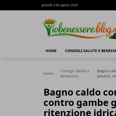
giovedì, il 06 agosto 2026
Io Benessere Blog
HOME
CONSIGLI SALUTE E BENESS
Consigli Salute e
Bagno cald
Home
Benessere
pesanti, ri
Bagno caldo con
contro gambe go
ritenzione idric