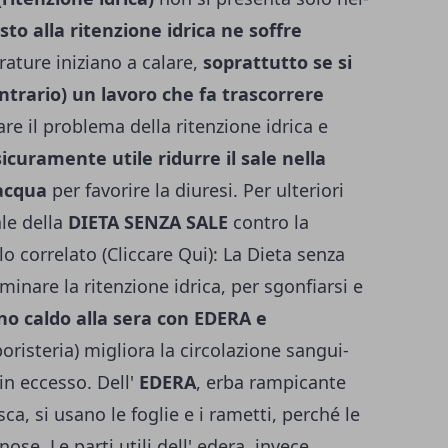
sto alla ritenzione idrica ne soffre
ature iniziano a calare,
soprattutto se si
ontrario) un lavoro che fa trascorrere
are il problema della ritenzione idrica e
sicuramente utile ridurre il sale nella
 acqua
per favorire la diuresi. Per ulteriori
le della
DIETA SENZA SALE
contro la
olo correlato (Cliccare Qui):
La Dieta senza
iminare la ritenzione idrica, per sgonfiarsi e
o caldo alla sera con EDERA e
risteria) migliora la circolazione sangui­
 in eccesso. Dell'
EDERA
, erba ram­picante
ca, si usano le foglie e i rametti, perché le
ose. Le parti utili dell' edera, invece,