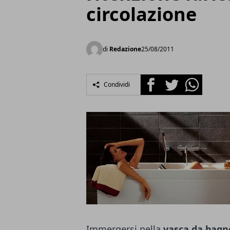
circolazione
di
Redazione
25/08/2011
Facebook
Twitter
Whatsapp
Condividi
Immergersi nella
vasca da bagno