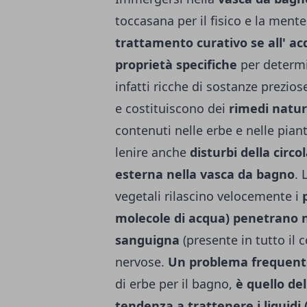
toccasana per il fisico e la ment
tratta­mento curativo se all' 
proprietà specifiche
per determin
infatti ricche di sostanze prezios
e costituiscono dei
rimedi natur
contenuti nelle erbe e nelle pian
lenire anche
disturbi della circo
esterna nella vasca da bagno
. 
vegetali rilascino velocemente i
p
molecole di acqua) penetrano ne
sanguigna
(presente in tutto il c
nervose.
Un problema frequent
di erbe per il bagno,
è quello del
tendenza a trattenere i li­quidi 