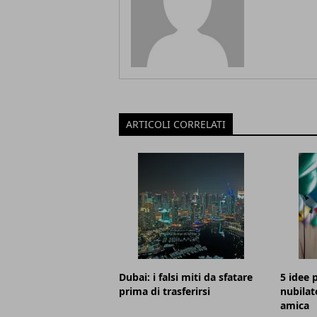
ARTICOLI CORRELATI
Dubai: i falsi miti da sfatare
5 idee p
prima di trasferirsi
nubilat
amica