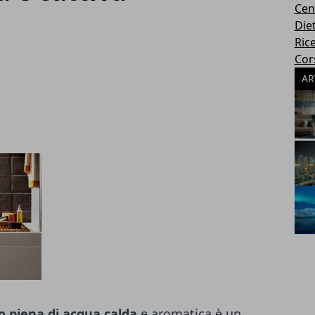
Cen
Die
Rice
Cors
AR
 piena di acqua calda
e aromatica è un