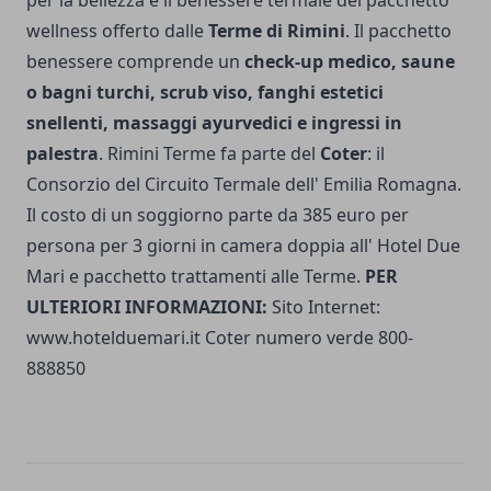
per la bellezza e il benessere termale del pacchetto
wellness offerto dalle
Terme di Rimini
. Il pacchetto
benessere comprende un
check-up medico, saune
o bagni turchi, scrub viso, fanghi estetici
snellenti, massaggi ayurvedici e ingressi in
palestra
. Rimini Terme fa parte del
Coter
: il
Consorzio del Circuito Termale dell' Emilia Romagna.
Il costo di un soggiorno parte da 385 euro per
persona per 3 giorni in camera doppia all' Hotel Due
Mari e pacchetto trattamenti alle Terme.
PER
ULTERIORI INFORMAZIONI:
Sito Internet:
www.hotelduemari.it Coter numero verde 800-
888850