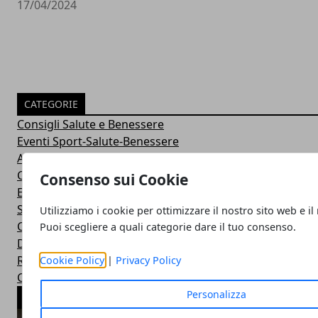
17/04/2024
CATEGORIE
Consigli Salute e Benessere
Eventi Sport-Salute-Benessere
Alimentazione e Salute
Consigli e Prodotti Bellezza
Consenso sui Cookie
Esercizi Ginnastica in Casa
Sintomi Malattie e Cura
Utilizziamo i cookie per ottimizzare il nostro sito web e il
Centri Benessere Spa e Terme
Puoi scegliere a quali categorie dare il tuo consenso.
Dieta per Dimagrire
Ricette Dietetiche Light
Cookie Policy
|
Privacy Policy
Corsi Fitness in Palestra
Personalizza
ARTICOLI POPOLARI