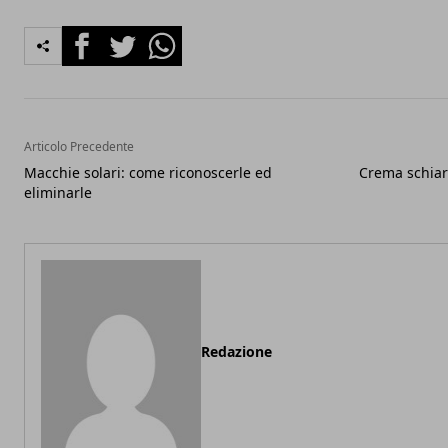
Facebook
Twitter
Whatsapp
Articolo Precedente
Macchie solari: come riconoscerle ed
Crema schiare
eliminarle
Redazione