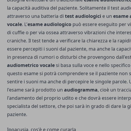
la capacità auditiva del paziente. Solitamente il test aud
attraverso una batteria di
test audiologici
e un
esame 
vocale
. L'
esame audiologico
può essere eseguito per via
di cuffie o per via ossea attraverso vibrazioni che intere
craniche. Il test tende a verificare la chiarezza e la rapi
essere percepiti i suoni dal paziente, ma anche la capa
in presenza di rumori o disturbi che provengono dall'est
audiometrico vocale
si basa sulla voce e nello specifico
questo esame si potrà comprendere se il paziente non s
sentire i suoni ma anche di percepire le singole parole.
l'esame sarà prodotto un
audiogramma
, cioè un tracci
l'andamento del proprio udito e che dovrà essere inter
specialista del settore, che poi sarà in grado di dare la g
paziente.
Ipoacusia, cos'è e come curarla