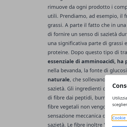
rimuove da ogni prodotto i compo
utili. Prendiamo, ad esempio, il f
grassi. A parte il fatto che in un
di fornire un senso di sazietà dura
una significativa parte di grassi 
proteine. Dopo questo tipo di tr
essenziale di amminoacidi, ha p
nella bevanda, la fonte di glucosi
naturale
, che sollevano dal sen
Cons
sazietà. Gli ingredienti del frul
di fibre dai peptidi, burro di cac
Utilizzi
sceglie
fibre vegetali non vengono dige
sensazione meccanica di pienezza
Cookie 
sazietà. Le fibre inoltre "avvolgon