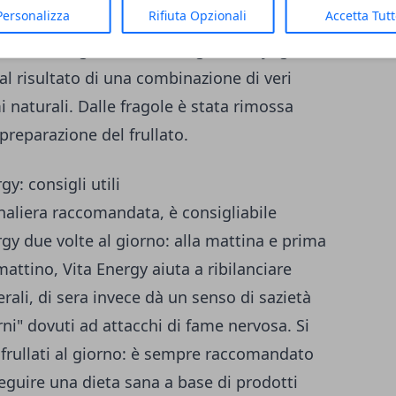
Personalizza
Rifiuta Opzionali
Accetta Tut
i dai processi digestivi. Come risultato, il
lavorare meglio. Provalo!
Il gusto di yogurt
al risultato di una combinazione di veri
i naturali. Dalle fragole è stata rimossa
preparazione del frullato.
y: consigli utili
naliera raccomandata, è consigliabile
gy due volte al giorno: alla mattina e prima
attino, Vita Energy aiuta a ribilanciare
erali, di sera invece dà un senso di sazietà
urni" dovuti ad attacchi di fame nervosa. Si
frullati al giorno: è sempre raccomandato
eguire una dieta sana a base di prodotti