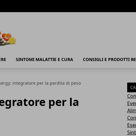
ERE
SINTOMI MALATTIE E CURA
CONSIGLI E PRODOTTI B
nergy: integratore per la perdita di peso
CA
Con
egratore per la
Eve
Ali
Cons
Ese
Sin