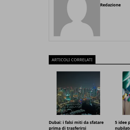
Redazione
ARTICOLI CORRELATI
Dubai: i falsi miti da sfatare
5 idee p
prima di trasferirsi
nubilat