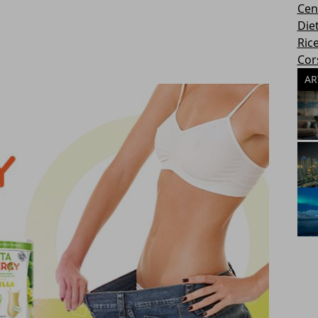
Cen
Die
Rice
Cors
AR