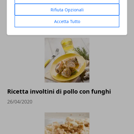
Polpette di pollo e tacchino: ricetta
Rifiuta Opzionali
facile
Accetta Tutto
05/05/2020
Ricetta involtini di pollo con funghi
26/04/2020