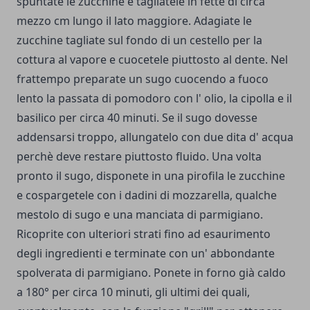
spuntate le zucchine e tagliatele in fette di circa
mezzo cm lungo il lato maggiore. Adagiate le
zucchine tagliate sul fondo di un cestello per la
cottura al vapore e cuocetele piuttosto al dente. Nel
frattempo pre­parate un sugo cuocendo a fuoco
lento la passa­ta di pomodoro con l' olio, la cipolla e il
basilico per circa 40 minuti. Se il sugo dovesse
addensarsi troppo, allungatelo con due dita d' acqua
perchè deve restare piuttosto fluido. Una volta
pronto il sugo, disponete in una pirofila le zucchine
e cospargetele con i dadini di mozzarella, qualche
mestolo di sugo e una manciata di parmigiano.
Ricoprite con ulteriori strati fino ad esaurimen­to
degli ingredienti e terminate con un' abbondante
spolverata di parmigiano. Ponete in forno già caldo
a 180° per circa 10 minuti, gli ultimi dei quali,