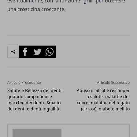
eventual­mente, con la funzione "grill" per ottenere
una crosticina croccante.
Facebook
Twitter
Whatsapp
Articolo Precedente
Articolo Successivo
Salute e Bellezza dei denti:
Abuso d' alcol e rischi per
quando compaiono le
la salute: malattie del
macchie dei denti. Smalto
cuore, malattie del fegato
dei denti e denti ingialliti
(cirrosi), diabete mellito