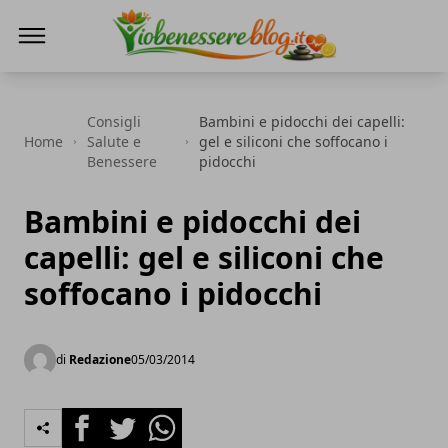
Io Benessere Blog
Consigli
Bambini e pidocchi dei capelli:
Home
Salute e
gel e siliconi che soffocano i
Benessere
pidocchi
Bambini e pidocchi dei
capelli: gel e siliconi che
soffocano i pidocchi
di
Redazione
05/03/2014
Facebook
Twitter
Whatsapp