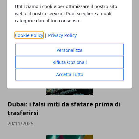
Utilizziamo i cookie per ottimizzare il nostro sito
web e il nostro servizio. Puoi scegliere a quali
categorie dare il tuo consenso.
Cookie Policy
|
Privacy Policy
ARTICOLI CORRELATI
Personalizza
Rifiuta Opzionali
Accetta Tutto
Dubai: i falsi miti da sfatare prima di
trasferirsi
20/11/2025