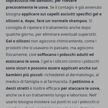
soprattutto nei bambini, per rilevare
precocemente le uova
. Se il contagio è già avvenuto
bisogna
applicare sui capelli asciutti specifici gel e
siliconi e, dopo, fare un normale shampoo
. Si
consiglia di ripetere il trattamento anche dopo
qualche giorno, per eliminare eventuali superstiti.
Gel e siliconi
non agiscono chimicamente, come i
prodotti che si usavano in passato, ma agiscono
fisicamente, cioè
soffocano i pidocchi adulti ed
essiccano le uova
. I gel e i siliconi contro i pidocchi
sono sicuri e possono essere applicati anche sui
bambini più piccoli
: richiedeteli al dermatologo, al
medico di famiglia o al farmacista. Il
pettinino a
denti stretti
è inoltre efficace
per staccare le uova
,
anche se è un trattamento lungo e laborioso. Nell'
usarlo bisogna insistere sui punti in cui i pidocchi si