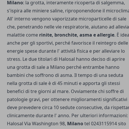
Milano
: la grotta, interamente ricoperta di salgemma,
s'ispira alle miniere saline, riproponendone il microclim
All' interno vengono vaporizzate microparticelle di sale
che, penetrando nelle vie respiratorie, aiutano ad allevi
malattie come
rinite, bronchite, asma e allergie
. È ide
anche per gli sportivi, perché favorisce il reintegro delle
energie spese durante l' attività fisica e per alleviare lo
stress. Le due titolari di Halosal hanno deciso di aprire
una grotta di sale a Milano perché entrambe hanno
bambini che soffrono di asma. Il tempo di una seduta
nella grotta di sale è di 45 minuti e apporta gli stessi
benefici di tre giorni al mare. Ovviamente chi soffre di
patologie gravi, per ottenere miglioramenti significativi
deve prevedere circa 10 sedute consecutive, da rispetta
clinicamente durante l' anno. Per ulteriori informazioni:
Halosal Via Washington 98,
Milano
tel 0243115914 sito