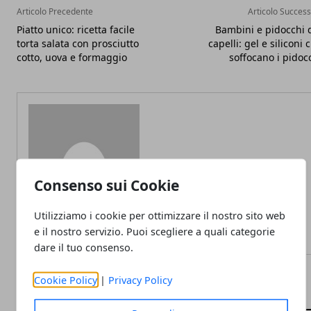
Articolo Precedente
Articolo Success
Piatto unico: ricetta facile
Bambini e pidocchi 
torta salata con prosciutto
capelli: gel e siliconi 
cotto, uova e formaggio
soffocano i pidoc
Redazione
Consenso sui Cookie
Utilizziamo i cookie per ottimizzare il nostro sito web
e il nostro servizio. Puoi scegliere a quali categorie
dare il tuo consenso.
Cookie Policy
|
Privacy Policy
ARTICOLI CORRELATI