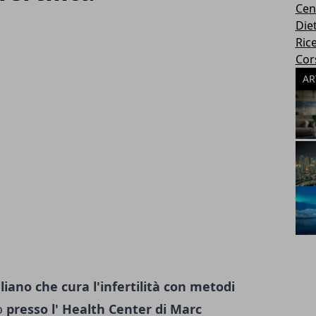
Cen
Die
Rice
Cors
AR
aliano che cura l'infertilità con metodi
o
presso l' Health Center di Marc