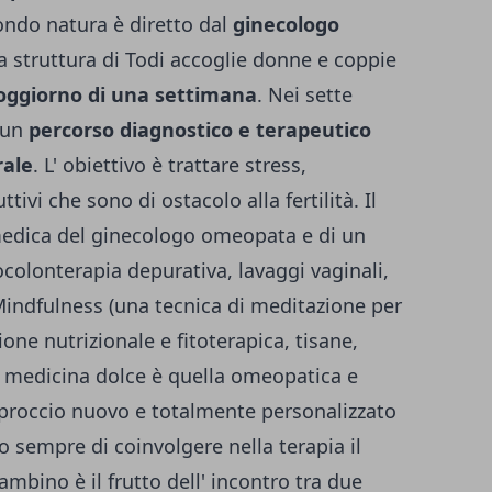
econdo natura è diretto dal
ginecologo
La struttura di Todi accoglie donne e coppie
oggiorno di una settimana
. Nei sette
o un
percorso diagnostico e terapeutico
rale
. L' obiettivo è trattare stress,
ivi che sono di ostacolo alla fertilità. Il
medica del ginecologo omeopata e di un
ocolonterapia depurativa, lavaggi vaginali,
indfulness (una tecnica di meditazione per
ione nutrizionale e fitoterapica, tisane,
a medicina dolce è quella omeopatica e
approccio nuovo e totalmente personalizzato
do sempre di coinvolgere nella terapia il
ambino è il frutto dell' incontro tra due