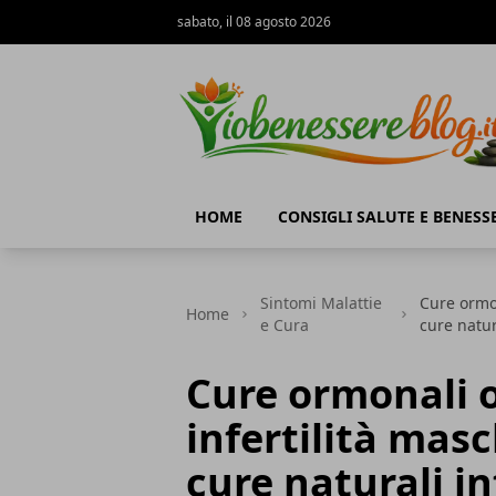
sabato, il 08 agosto 2026
Io Benessere Blog
HOME
CONSIGLI SALUTE E BENESS
Sintomi Malattie
Cure ormon
Home
e Cura
cure natura
Cure ormonali 
infertilità masc
cure naturali in