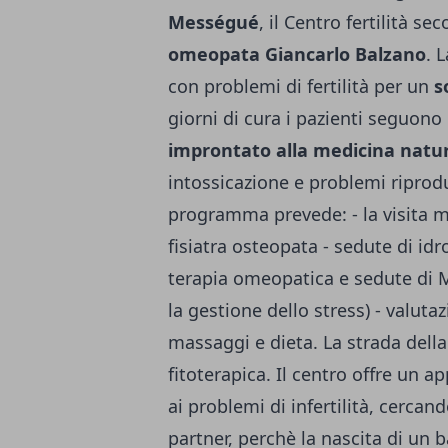
Mességué
, il Centro fertilità s
omeopata Giancarlo Balzano
. 
con problemi di fertilità per un
s
giorni di cura i pazienti seguon
improntato alla medicina natu
intossicazione e problemi riprodutt
programma prevede: - la visita 
fisiatra osteopata - sedute di idr
terapia omeopatica e sedute di M
la gestione dello stress) - valutaz
massaggi e dieta.
La strada dell
fitoterapica. Il centro offre un 
ai problemi di infertilità, cercan
partner, perchè la nascita di un b