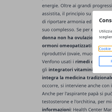
energie. Oltre ai grandi progressi
assistita, il principio su cui si ba
Cons
di riportare armonia ed equilibri
suo complesso. Se per esempio
Utilizzi
sceglie
donna non ha ovulazioni
, occor
ormoni omeopatizzati e gli org
Cookie 
riproduttivi (ovaie, mucosa uter
Venfono usati i
rimedi di fondo 
gli
integratori vitaminico-minera
integra la medicina tradizional
occorre, si interviene anche con 
Anche per l'aspirante papà si pu
testosterone e l'orchitina, per m
informazioni
: Health Center Mar