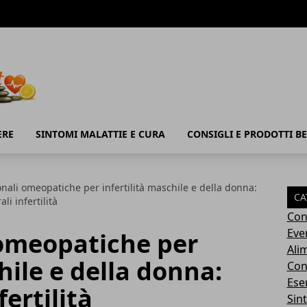
ERE
SINTOMI MALATTIE E CURA
CONSIGLI E PRODOTTI B
ali omeopatiche per infertilità maschile e della donna:
CA
li infertilità
Con
Eve
omeopatiche per
Ali
hile e della donna:
Cons
Ese
fertilità
Sin