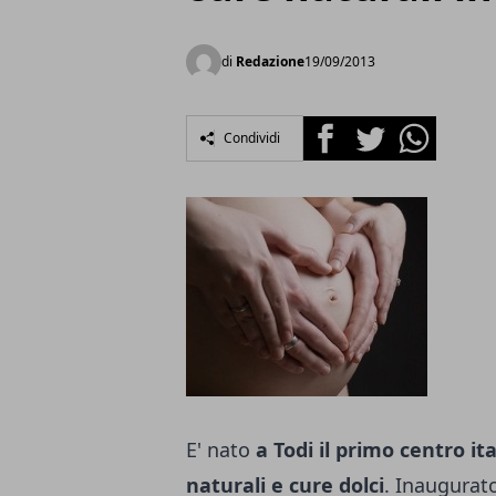
di
Redazione
19/09/2013
Facebook
Twitter
Whatsapp
Condividi
E' nato
a Todi il primo centro it
naturali e cure dolci
. Inaugurat