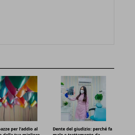
azze per l'addio al
Dente del giudizio: perché fa
o della tua migliore
male e trattamento da