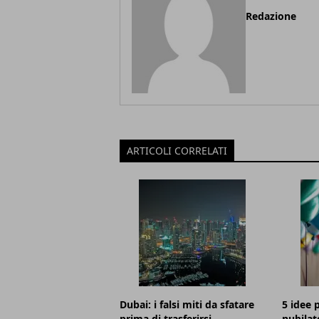
Redazione
ARTICOLI CORRELATI
Dubai: i falsi miti da sfatare
5 idee p
prima di trasferirsi
nubilat